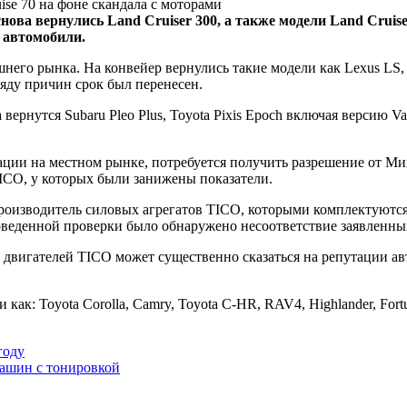
нова вернулись Land Cruiser 300, а также модели Land Cruis
 автомобили.
него рынка. На конвейер вернулись такие модели как Lexus LS, L
ряду причин срок был перенесен.
 вернутся Subaru Pleo Plus, Toyota Pixis Epoch включая версию V
зации на местном рынке, потребуется получить разрешение от Ми
ICO, у которых были занижены показатели.
роизводитель силовых агрегатов TICO, которыми комплектуются
еденной проверки было обнаружено несоответствие заявленных 
двигателей TICO может существенно сказаться на репутации ав
: Toyota Corolla, Camry, Toyota C-HR, RAV4, Highlander, Fortuner
году
машин с тонировкой