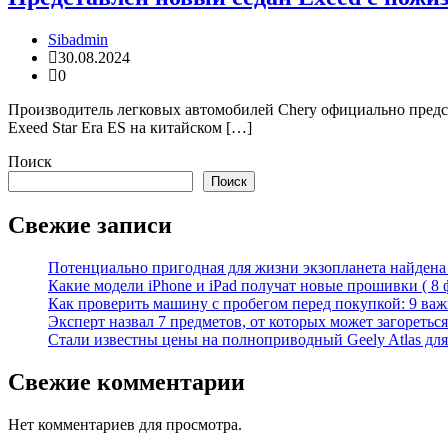
Sibadmin
30.08.2024
0
Производитель легковых автомобилей Chery официально предст
Exeed Star Era ES на китайском […]
Поиск
Поиск
Свежие записи
Потенциально пригодная для жизни экзопланета найдена н
Какие модели iPhone и iPad получат новые прошивки ( 8 
Как проверить машину с пробегом перед покупкой: 9 важн
Эксперт назвал 7 предметов, от которых может загореться
Стали известны цены на полноприводный Geely Atlas для 
Свежие комментарии
Нет комментариев для просмотра.