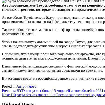
Автопроизводитель Toyota сообщил о том, что на конвейер с
силовых агрегатов, которыми оснащаются практически все
Автомобили Toyota теперь будут производиться только для внеш
производства был назначен на 1 февраля текущего года, но по 
Также сообщается о том, что в конце февраля на конвейер снова
логотипом Daihatsu.
Чтобы начать выпуск автомобилей на заводе Toyota, для реали
самым подтвердить фактические выбросы силовых агрегатов T
Напомним, что в конце прошлого года было обнаружено, что п
мощности двигателей при прохождении испытаний. В ходе пров
Выявленная фальсификация сведений о фактической мощности 
самыми надежными транспортными средствами во всем мире.
В настоящее время на российском рынке доступны такие модели как
Posted in
Авто и мото
Навигация
Previous:
BYD выпустит более 15 моделей автомобилей в 2024 
Next:
Штрафы без исключений: в России закроют лазейку для 
по
записям
Related Posts