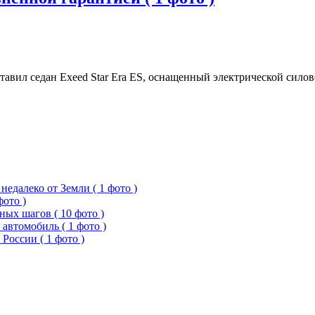
авил седан Exeed Star Era ES, оснащенный электрической сило
едалеко от Земли ( 1 фото )
фото )
ых шагов ( 10 фото )
 автомобиль ( 1 фото )
России ( 1 фото )