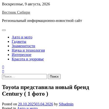
Skip
Воскресенье, 9 августа, 2026
to
Вестник Сибири
content
Региональный информационно-новостной сайт
Авто и мото
Гаджеты
Знаменитости
Наука и технология
Интересное
Красота и здоровье
Найти:
Toyota представила новый бренд
Century ( 1 фото )
Posted on
20.10.2025
03.04.2026
by
Sibadmin
Posted in
Авто и мото