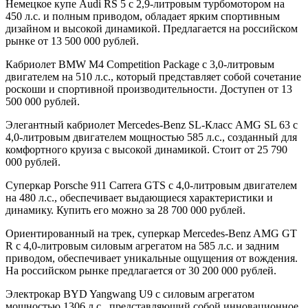
Немецкое купе Audi RS 5 с 2,9-литровым турбомотором на
450 л.с. и полным приводом, обладает ярким спортивным
дизайном и высокой динамикой. Предлагается на российском
рынке от 13 500 000 рублей.
Кабриолет BMW M4 Competition Package с 3,0-литровым
двигателем на 510 л.с., который представляет собой сочетание
роскоши и спортивной производительности. Доступен от 13
500 000 рублей.
Элегантный кабриолет Mercedes-Benz SL-Класс AMG SL 63 с
4,0-литровым двигателем мощностью 585 л.с., созданный для
комфортного круиза с высокой динамикой. Стоит от 25 790
000 рублей.
Суперкар Porsche 911 Carrera GTS с 4,0-литровым двигателем
на 480 л.с., обеспечивает выдающиеся характеристики и
динамику. Купить его можно за 28 700 000 рублей.
Ориентированный на трек, суперкар Mercedes-Benz AMG GT
R с 4,0-литровым силовым агрегатом на 585 л.с. и задним
приводом, обеспечивает уникальные ощущения от вождения.
На российском рынке предлагается от 30 200 000 рублей.
Электрокар BYD Yangwang U9 с силовым агрегатом
мощностью 1306 л.с., представляющий собой инновационное