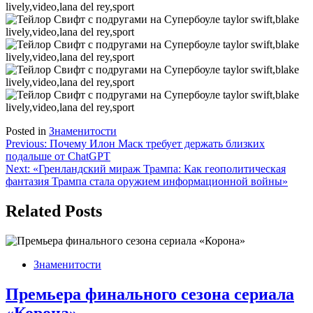
Posted in
Знаменитости
Навигация
Previous:
Почему Илон Маск требует держать близких
подальше от ChatGPT
по
Next:
«Гренландский мираж Трампа: Как геополитическая
записям
фантазия Трампа стала оружием информационной войны»
Related Posts
Знаменитости
Премьера финального сезона сериала
«Корона»