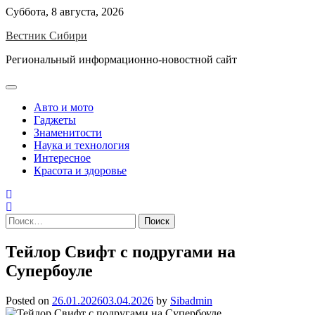
Skip
Суббота, 8 августа, 2026
to
Вестник Сибири
content
Региональный информационно-новостной сайт
Авто и мото
Гаджеты
Знаменитости
Наука и технология
Интересное
Красота и здоровье
Найти:
Тейлор Свифт с подругами на
Супербоуле
Posted on
26.01.2026
03.04.2026
by
Sibadmin