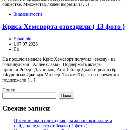
обществе. Множество людей выразили […]
Знаменитости
Криса Хемсворта озвездили ( 13 фото )
Sibadmin
07.07.2026
0
️На прошлой неделе Крис Хемсворт получил «звезду» на
голливудской «Аллее славы». Поддержать актера
пришли Роберт Дауни мл., Аня Тейлор-Джой и режиссёр
«Фуриосы» Джордж Миллер. Также «Тора» на церемонии
поддержали […]
Поиск
Поиск
Свежие записи
Потенциально пригодная для жизни экзопланета
найдена недалеко от Земли ( 1 фото )