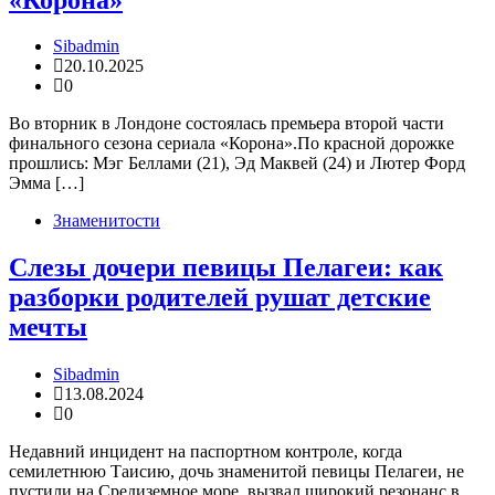
Sibadmin
20.10.2025
0
Во вторник в Лондоне состоялась премьера второй части
финального сезона сериала «Корона».По красной дорожке
прошлись: ️Мэг Беллами (21), Эд Маквей (24) и Лютер Форд
️Эмма […]
Знаменитости
Слезы дочери певицы Пелагеи: как
разборки родителей рушат детские
мечты
Sibadmin
13.08.2024
0
Недавний инцидент на паспортном контроле, когда
семилетнюю Таисию, дочь знаменитой певицы Пелагеи, не
пустили на Средиземное море, вызвал широкий резонанс в