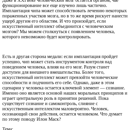
Даже в XXI веке человеческий мозг остается органом, чье
функционирование все еще изучено лишь частично.
Имплантация чипа может способствовать лечению некоторых
пораженных участков мозга, но в то же время рискует нанести
ущерб другим его областям. И что произойдет, если
искусственный интеллект объединится с человеческим
мозгом? Мы можем столкнуться с появлением человека,
которого невозможно будет контролировать.
Есть и другая сторона медали: если имплантация пройдет
успешно, чип может стать инструментом контроля над
поведением человека, влияя на его мозг. Разум станет
доступен для внешнего вмешательства. Более того,
искусственный интеллект может превзойти человеческие
способности и подчинить его себе. Однако, даже в этом
сценарии у человека остается ключевой элемент — сознание.
Именно оно является основой наших моральных принципов и
играет центральную роль в принятии решений. Пока
существует сознание и самоконтроль, слияние с
искусственным интеллектом маловероятно. Человек,
осознающий свои действия, остается человеком. Что думает
по этому поводу Илон Маск?
Тема: