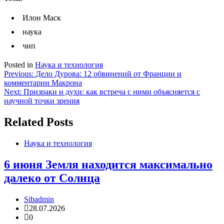
Илон Маск
наука
чип
Posted in
Наука и технология
Навигация
Previous:
Дело Дурова: 12 обвинений от Франции и
комментарии Макрона
по
Next:
Призраки и духи: как встреча с ними объясняется с
записям
научной точки зрения
Related Posts
Наука и технология
6 июня Земля находится максимально
далеко от Солнца
Sibadmin
28.07.2026
0