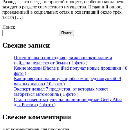
Развод — это всегда непростой процесс, особенно когда речь
заходит о разделе совместного имущества. Недавний опрос,
проведенный в социальных сетях и охвативший около трёх
тысяч […]
Поиск
Поиск
Свежие записи
Потенциально пригодная для жизни экзопланета
найдена недалеко от Земли ( 1 фото )
Какие модели iPhone и iPad получат новые прошивки ( 8
фото )
Как проверить машину с пробегом перед покупкой: 9
важных шагов ( 10 фото )
Эксперт назвал 7 предметов, от которых может
загореться автомобиль ( 1 фото )
Стали известны цены на полноприводный Geely Atlas
для России ( 1 фото )
Свежие комментарии
Нет комментариев для просмотра.