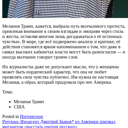
Мелания Трамп, кажется, выбрала путь молчаливого протеста,
привлекая внимание к своим взглядам и эмоциям через стиль
и жесты, оставляя многим лишь догадываться о её истинных
чувствах. В мире, где всё подвержено анализу и критике, её
действия становятся ярким напоминанием о том, что даже в
самых высоких кабинетах власти могут быть разногласия — и
иногда молчание говорит громче слов.
Но журналисты даже не допускают мысли, что у женщины
может быть нордический характер, что она не любит
проявлять свои чувства публично. Им нужна не настоящая
Меланья, а образ, который придумала про нее Америка.
Тема:
Меланья Трамп
США
Posted in
Интересное
Навигация
Previous:
Иноагент Дмитрий Быков* из Америки призвал
мигрантов «восстать против русских»