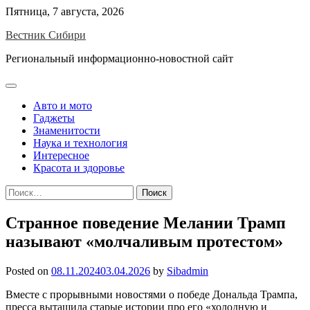
Skip
Пятница, 7 августа, 2026
to
Вестник Сибири
content
Региональный информационно-новостной сайт
Авто и мото
Гаджеты
Знаменитости
Наука и технология
Интересное
Красота и здоровье
Найти:
Странное поведение Мелании Трамп
называют «молчаливым протестом»
Posted on
08.11.2024
03.04.2026
by
Sibadmin
Вместе с прорывными новостями о победе Дональда Трампа,
пресса вытащила старые истории про его «холодную и