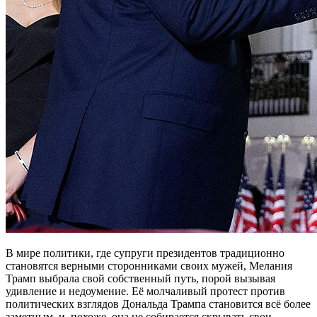
В мире политики, где супруги президентов традиционно
становятся верными сторонниками своих мужей, Мелания
Трамп выбрала свой собственный путь, порой вызывая
удивление и недоумение. Её молчаливый протест против
политических взглядов Дональда Трампа становится всё более
заметным, и, похоже, она не собирается скрывать свои