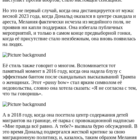
Но это не первый случай, когда она дистанцируется от мужа:
весной 2023 года, когда Дональд оказался в центре скандала и
ареста, Мелания фактически исчезла из медийного поля, не
проявив ни капли поддержки. Она избегала публичных
мероприятий, и только в самом конце предвыборной гонки,
когда её присутствие стало неизбежным, она вновь появилась
на людях.
Её стиль также говорит о многом. Вспоминается тот
памятный момент в 2016 году, когда она надела блузу с
эффектным бантом после скандальных высказываний Трампа
о женщинах. Этот «pussy bow» стал ярким символом её
недовольства, словно она хотела сказать: «Я не согласна с тем,
что ты говоришь».
А в 2018 году, когда она посетила центр содержания детей
мигрантов на границе, её парка с провокационной надписью
«Мне правда всё равно. А тебе?» вызвала бурю обсуждений. В
это время Дональд подвергался жесткой критике за свою
миграционную политику, и, казалось, таким образом Мелания