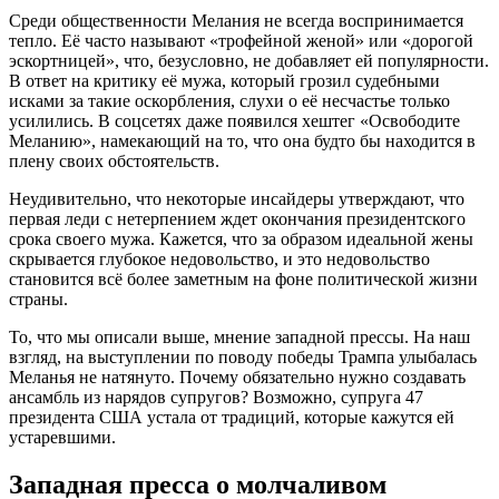
Среди общественности Мелания не всегда воспринимается
тепло. Её часто называют «трофейной женой» или «дорогой
эскортницей», что, безусловно, не добавляет ей популярности.
В ответ на критику её мужа, который грозил судебными
исками за такие оскорбления, слухи о её несчастье только
усилились. В соцсетях даже появился хештег «Освободите
Меланию», намекающий на то, что она будто бы находится в
плену своих обстоятельств.
Неудивительно, что некоторые инсайдеры утверждают, что
первая леди с нетерпением ждет окончания президентского
срока своего мужа. Кажется, что за образом идеальной жены
скрывается глубокое недовольство, и это недовольство
становится всё более заметным на фоне политической жизни
страны.
То, что мы описали выше, мнение западной прессы. На наш
взгляд, на выступлении по поводу победы Трампа улыбалась
Меланья не натянуто. Почему обязательно нужно создавать
ансамбль из нарядов супругов? Возможно, супруга 47
президента США устала от традиций, которые кажутся ей
устаревшими.
Западная пресса о молчаливом