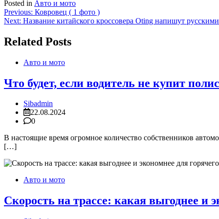
Posted in
Авто и мото
Навигация
Previous:
Ковровец ( 1 фото )
Next:
Название китайского кроссовера Oting напишут русским
по
записям
Related Posts
Авто и мото
Что будет, если водитель не купит поли
Sibadmin
22.08.2024
0
В настоящие время огромное количество собственников автомо
[…]
Авто и мото
Скорость на трассе: какая выгоднее и э