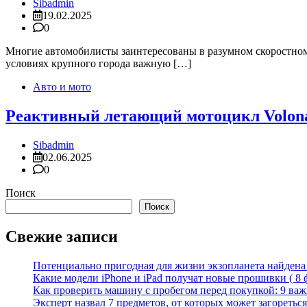
Sibadmin
19.02.2025
0
Многие автомобилисты заинтересованы в разумном скоростном 
условиях крупного города важную […]
Авто и мото
Реактивный летающий мотоцикл Volonaut
Sibadmin
02.06.2025
0
Поиск
Поиск
Свежие записи
Потенциально пригодная для жизни экзопланета найдена н
Какие модели iPhone и iPad получат новые прошивки ( 8 
Как проверить машину с пробегом перед покупкой: 9 важн
Эксперт назвал 7 предметов, от которых может загореться