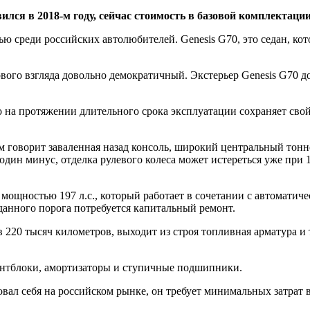
ся в 2018-м году, сейчас стоимость в базовой комплектации 
 среди российских автолюбителей. Genesis G70, это седан, кот
ервого взгляда довольно демократичный. Экстерьер Genesis G70
на протяжении длительного срока эксплуатации сохраняет свой 
чем говорит заваленная назад консоль, широкий центральный то
дин минус, отделка рулевого колеса может истереться уже при 1
ощностью 197 л.с., который работает в сочетании с автоматиче
 данного порога потребуется капитальный ремонт.
 220 тысяч километров, выходит из строя топливная арматура и 
лентблоки, амортизаторы и ступичные подшипники.
вал себя на российском рынке, он требует минимальных затрат 