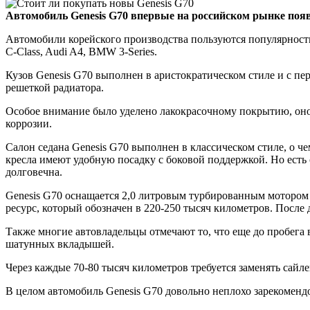
Автомобиль Genesis G70 впервые на российском рынке появил
Автомобили корейского производства пользуются популярностью
C-Class, Audi A4, BMW 3-Series.
Кузов Genesis G70 выполнен в аристократическом стиле и с п
решеткой радиатора.
Особое внимание было уделено лакокрасочному покрытию, оно 
коррозии.
Салон седана Genesis G70 выполнен в классическом стиле, о 
кресла имеют удобную посадку с боковой поддержкой. Но есть о
долговечна.
Genesis G70 оснащается 2,0 литровым турбированным мотором м
ресурс, который обозначен в 220-250 тысяч километров. После
Также многие автовладельцы отмечают то, что еще до пробега в
шатунных вкладышей.
Через каждые 70-80 тысяч километров требуется заменять сай
В целом автомобиль Genesis G70 довольно неплохо зарекомендо