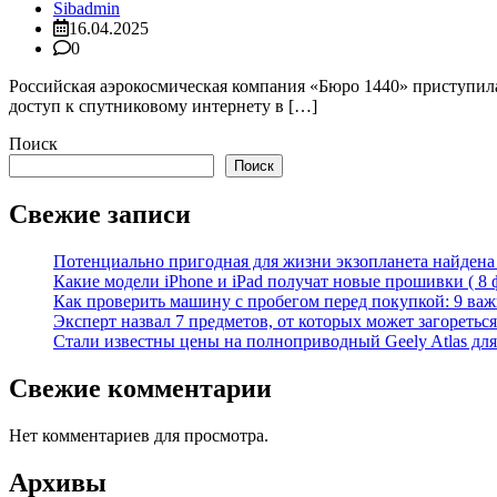
Sibadmin
16.04.2025
0
Российская аэрокосмическая компания «Бюро 1440» приступила 
доступ к спутниковому интернету в […]
Поиск
Поиск
Свежие записи
Потенциально пригодная для жизни экзопланета найдена н
Какие модели iPhone и iPad получат новые прошивки ( 8 
Как проверить машину с пробегом перед покупкой: 9 важн
Эксперт назвал 7 предметов, от которых может загореться
Стали известны цены на полноприводный Geely Atlas для 
Свежие комментарии
Нет комментариев для просмотра.
Архивы