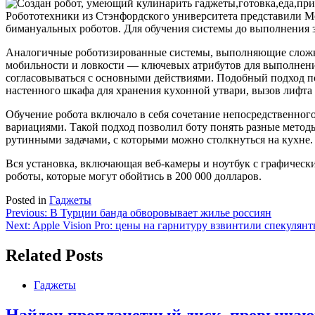
Робототехники из Стэнфордского университета представили 
бимануальных роботов. Для обучения системы до выполнения за
Аналогичные роботизированные системы, выполняющие сложные
мобильности и ловкости — ключевых атрибутов для выполнени
согласовываться с основными действиями. Подобный подход по
настенного шкафа для хранения кухонной утвари, вызов лифта и
Обучение робота включало в себя сочетание непосредственног
вариациями. Такой подход позволил боту понять разные метод
рутинными задачами, с которыми можно столкнуться на кухне.
Вся установка, включающая веб-камеры и ноутбук с графически
роботы, которые могут обойтись в 200 000 долларов.
Posted in
Гаджеты
Навигация
Previous:
В Турции банда обворовывает жилье россиян
Next:
Apple Vision Pro: цены на гарнитуру взвинтили спекулян
по
записям
Related Posts
Гаджеты
Найден пропланетный диск, превышающи