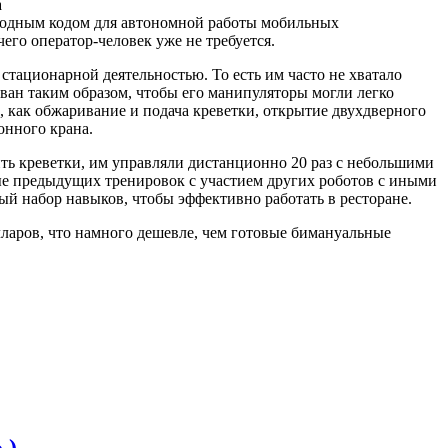
ходным кодом для автономной работы мобильных
его оператор-человек уже не требуется.
ационарной деятельностью. То есть им часто не хватало
ан таким образом, чтобы его манипуляторы могли легко
 как обжаривание и подача креветки, открытие двухдверного
онного крана.
ить креветки, им управляли дистанционно 20 раз с небольшими
ые предыдущих тренировок с участием других роботов с иными
ый набор навыков, чтобы эффективно работать в ресторане.
лларов, что намного дешевле, чем готовые бимануальные
 )