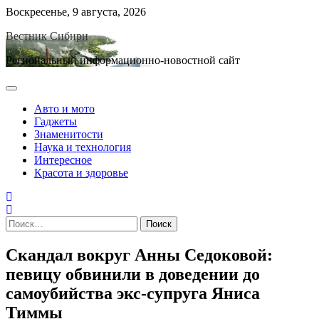
Skip
Воскресенье, 9 августа, 2026
to
Вестник Сибири
content
Региональный информационно-новостной сайт
Авто и мото
Гаджеты
Знаменитости
Наука и технология
Интересное
Красота и здоровье
Найти:
Скандал вокруг Анны Седоковой:
певицу обвинили в доведении до
самоубийства экс-супруга Яниса
Тиммы