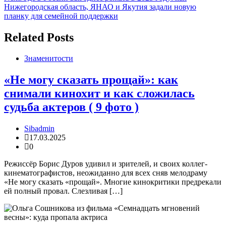
записям
Нижегородская область, ЯНАО и Якутия задали новую
планку для семейной поддержки
Related Posts
Знаменитости
«Не могу сказать прощай»: как
снимали кинохит и как сложилась
судьба актеров ( 9 фото )
Sibadmin
17.03.2025
0
Режиссёр Борис Дуров удивил и зрителей, и своих коллег-
кинематографистов, неожиданно для всех сняв мелодраму
«Не могу сказать «прощай». Многие кинокритики предрекали
ей полный провал. Слезливая […]