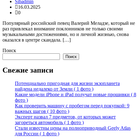
Sibadmin
16.03.2025
0
Популярный российский певец Валерий Меладзе, который не
раз привлекал внимание поклонников не только своими
музыкальными достижениями, но и личной жизнью, снова
оказался в центре скандала. […]
Поиск
Поиск
Свежие записи
Потенциально пригодная для жизни экзопланета
найдена недалеко от Земли ( 1 фото )
Какие модели iPhone и iPad получат новые прошивки ( 8
фото )
Как проверить машину с пробегом перед покупкой: 9
важных шагов ( 10 фото )
Эксперт назвал 7 предметов, от которых может
загореться автомобиль ( 1 фото )
Стали известны цены на полноприводный Geely Atlas
для России ( 1 фото )