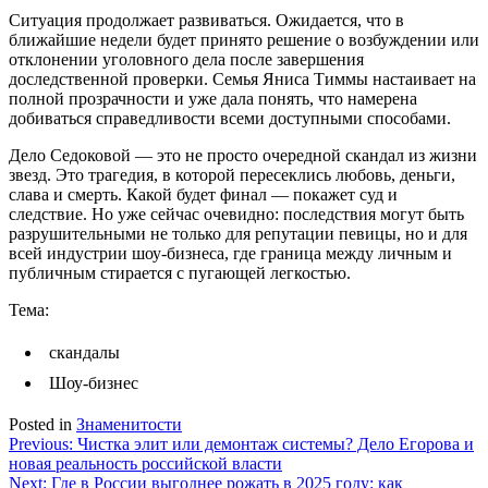
Ситуация продолжает развиваться. Ожидается, что в
ближайшие недели будет принято решение о возбуждении или
отклонении уголовного дела после завершения
доследственной проверки. Семья Яниса Тиммы настаивает на
полной прозрачности и уже дала понять, что намерена
добиваться справедливости всеми доступными способами.
Дело Седоковой — это не просто очередной скандал из жизни
звезд. Это трагедия, в которой пересеклись любовь, деньги,
слава и смерть. Какой будет финал — покажет суд и
следствие. Но уже сейчас очевидно: последствия могут быть
разрушительными не только для репутации певицы, но и для
всей индустрии шоу-бизнеса, где граница между личным и
публичным стирается с пугающей легкостью.
Тема:
скандалы
Шоу-бизнес
Posted in
Знаменитости
Навигация
Previous:
Чистка элит или демонтаж системы? Дело Егорова и
новая реальность российской власти
по
Next:
Где в России выгоднее рожать в 2025 году: как