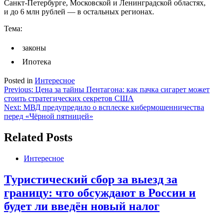
Санкт-Петербурге, Московской и Ленинградской областях,
и до 6 млн рублей — в остальных регионах.
Тема:
законы
Ипотека
Posted in
Интересное
Навигация
Previous:
Цена за тайны Пентагона: как пачка сигарет может
стоить стратегических секретов США
по
Next:
МВД предупредило о всплеске кибермошенничества
записям
перед «Чёрной пятницей»
Related Posts
Интересное
Туристический сбор за выезд за
границу: что обсуждают в России и
будет ли введён новый налог