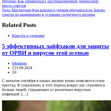
Навигация
Previous:
Как справиться с постпраздничной депрессией:
шесть советов
по
Next:
Магнитная буря красного уровня обрушится на Землю:
записям
советы по выживанию в условиях солнечного шторма
Related Posts
Красота и здоровье
5 эффективных лайфхаков для защиты
от ОРВИ и вирусов этой осенью
Sibadmin
21.09.2024
0
С началом сентября в наших жизнях вновь появляется сезон
простуд. К сожалению, в этот период вокруг нас становится
больше людей, страдающих от различных вирусных
инфекций. […]