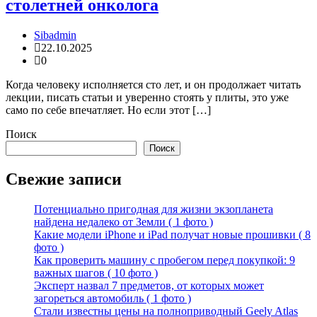
столетней онколога
Sibadmin
22.10.2025
0
Когда человеку исполняется сто лет, и он продолжает читать
лекции, писать статьи и уверенно стоять у плиты, это уже
само по себе впечатляет. Но если этот […]
Поиск
Поиск
Свежие записи
Потенциально пригодная для жизни экзопланета
найдена недалеко от Земли ( 1 фото )
Какие модели iPhone и iPad получат новые прошивки ( 8
фото )
Как проверить машину с пробегом перед покупкой: 9
важных шагов ( 10 фото )
Эксперт назвал 7 предметов, от которых может
загореться автомобиль ( 1 фото )
Стали известны цены на полноприводный Geely Atlas