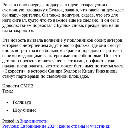
Ривз, в свою очередь, поддержал идею возвращения на
съемочную площадку с Буллок, заявив, что такой тандем «дал
бы жару» зрителям. Он также пошутил, сказав, что это для
него сигнал, будто что-то важное еще не сделано, и он бы с
удовольствием поработал с Буллок снова, прежде чем наши
глаза закроются.
Эта новость вызвала волнение у поклонников обоих актеров,
которые с нетерпением ждут нового фильма, где они смогут
вновь встретиться на большом экране и порадовать зрителей
своими выдающимися актерскими способностями. Пока что
детали о проекте остаются неизвестными, но фанаты уже
начали предполагать, что это может быть именно третья часть
«Скорости», в которой Сандра Буллок и Киану Ривз вновь
станут партнерами по съемочной площадке.
Новости СМИ2
Тема:
Голливуд
Шоу-бизнес
Posted in
Знаменитости
Навигация
Previous:
Евровидение 2024: какие страны и участники