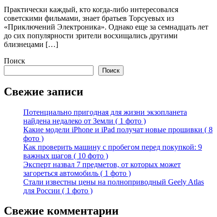
Практически каждый, кто когда-либо интересовался
советскими фильмами, знает братьев Торсуевых из
«Приключений Электроника». Однако еще за семнадцать лет
до сих популярности зрители восхищались другими
близнецами […]
Поиск
Поиск
Свежие записи
Потенциально пригодная для жизни экзопланета
найдена недалеко от Земли ( 1 фото )
Какие модели iPhone и iPad получат новые прошивки ( 8
фото )
Как проверить машину с пробегом перед покупкой: 9
важных шагов ( 10 фото )
Эксперт назвал 7 предметов, от которых может
загореться автомобиль ( 1 фото )
Стали известны цены на полноприводный Geely Atlas
для России ( 1 фото )
Свежие комментарии