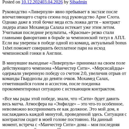
Posted on
10.12.2024
03.04.2026
by
Sibadmin
Руководство «Ливерпуля» явно пребывает в экстазе после
впечатляющего старта сезона под руководство Арне Слота.
Однако даже в этой бочке меда есть ложка дегтя – контракт
лидера атаки Мохамеда Салаха истекает уже этим летом.
Учитывая последние результаты, «Красные» резко стали
главными фаворитами в борьбе за чемпионский титул в АПЛ.
Если вы уверены в победе одной из команд, актуальный
bonus
1xbet
поможет совершить бесплатное пари на исход
чемпионской гонки в Англии.
В минувшие выходные «Ливерпуль» принимал на своем поле
действующего чемпиона «Манчестер Сити». «Мерсисайдцы»
одержали уверенную победу со счетом 2:0, увеличив отрыв от
команды Гвардиолы до девяти очков. Мохамед Салах,
отметившийся голом и ассистом, после поединка
прокомментировал ситуацию с истекающим контрактом.
«Все мы рады этой победе, знали, что «Сити» будет давить
весь матча. Атмосфера на «Энфилде» – это что-то особенное,
невозможно воспринимать ее как должное. Это мой дом, я
наслаждаюсь каждой минутой, проведенной здесь. Ситуация с
контрактом сидит в моей голове постоянно. На данный
момент, встреча с «Манчестер Сити» дома – моя последняя