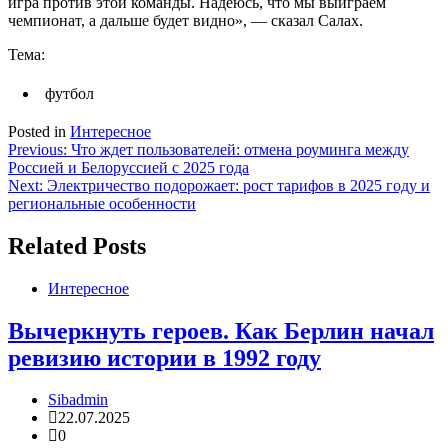
игра против этой команды. Надеюсь, что мы выиграем
чемпионат, а дальше будет видно», — сказал Салах.
Тема:
футбол
Posted in
Интересное
Навигация
Previous:
Что ждет пользователей: отмена роуминга между
Россией и Белоруссией с 2025 года
по
Next:
Электричество подорожает: рост тарифов в 2025 году и
записям
региональные особенности
Related Posts
Интересное
Вычеркнуть героев. Как Берлин начал
ревизию истории в 1992 году
Sibadmin
22.07.2025
0