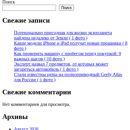
Поиск
Поиск
Свежие записи
Потенциально пригодная для жизни экзопланета
найдена недалеко от Земли ( 1 фото )
Какие модели iPhone и iPad получат новые прошивки ( 8
фото )
Как проверить машину с пробегом перед покупкой: 9
важных шагов ( 10 фото )
Эксперт назвал 7 предметов, от которых может
загореться автомобиль ( 1 фото )
Стали известны цены на полноприводный Geely Atlas
для России ( 1 фото )
Свежие комментарии
Нет комментариев для просмотра.
Архивы
Август 2026