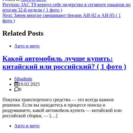
Навигация
Previous:
JAC T9 вернул себе лидерство в сегменте пикапов по
итогам 32-й недели ( 1 фото )
по
Next:
Зачем многие смешивают бензин АИ-92 и АИ-95 ( 1
записям
фото )
Related Posts
Авто и мото
Какой автомобиль лучше купить:
китайский или российский? ( 1 фото )
Sibadmin
10.02.2025
0
Покупка транспортного средства — это всегда важное
решение. Если вы находитесь в процессе поиска и
раздумываете, какой автомобиль купить — китайской или
российской сборки, — […]
Авто и мото