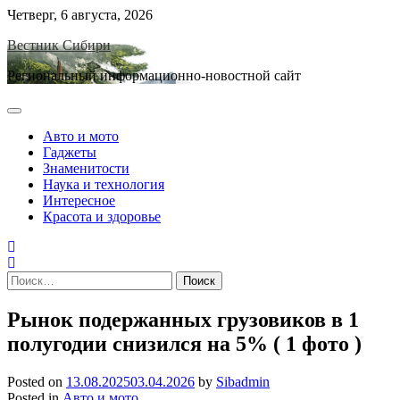
Skip
Четверг, 6 августа, 2026
to
Вестник Сибири
content
Региональный информационно-новостной сайт
Авто и мото
Гаджеты
Знаменитости
Наука и технология
Интересное
Красота и здоровье
Найти:
Рынок подержанных грузовиков в 1
полугодии снизился на 5% ( 1 фото )
Posted on
13.08.2025
03.04.2026
by
Sibadmin
Posted in
Авто и мото