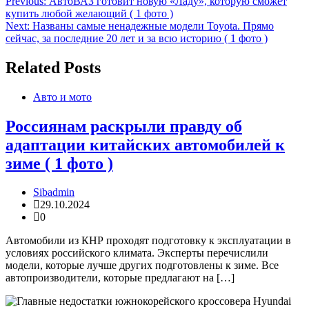
Навигация
Previous:
АвтоВАЗ готовит новую «Ладу», которую сможет
купить любой желающий ( 1 фото )
по
Next:
Названы самые ненадежные модели Toyota. Прямо
записям
сейчас, за последние 20 лет и за всю историю ( 1 фото )
Related Posts
Авто и мото
Россиянам раскрыли правду об
адаптации китайских автомобилей к
зиме ( 1 фото )
Sibadmin
29.10.2024
0
Автомобили из КНР проходят подготовку к эксплуатации в
условиях российского климата. Эксперты перечислили
модели, которые лучше других подготовлены к зиме. Все
автопроизводители, которые предлагают на […]