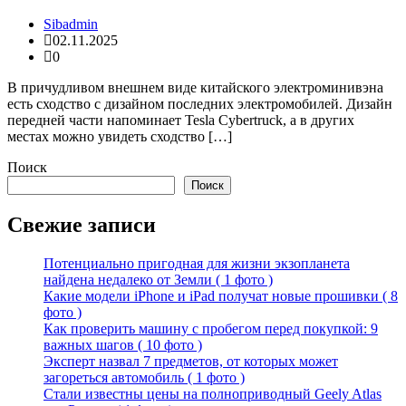
Sibadmin
02.11.2025
0
В причудливом внешнем виде китайского электроминивэна
есть сходство с дизайном последних электромобилей. Дизайн
передней части напоминает Tesla Cybertruck, а в других
местах можно увидеть сходство […]
Поиск
Поиск
Свежие записи
Потенциально пригодная для жизни экзопланета
найдена недалеко от Земли ( 1 фото )
Какие модели iPhone и iPad получат новые прошивки ( 8
фото )
Как проверить машину с пробегом перед покупкой: 9
важных шагов ( 10 фото )
Эксперт назвал 7 предметов, от которых может
загореться автомобиль ( 1 фото )
Стали известны цены на полноприводный Geely Atlas