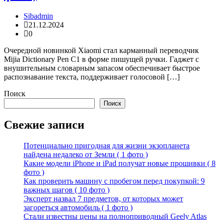
Sibadmin
21.12.2024
0
Очередной новинкой Xiaomi стал карманный переводчик
Mijia Dictionary Pen C1 в форме пишущей ручки. Гаджет с
внушительным словарным запасом обеспечивает быстрое
распознавание текста, поддерживает голосовой […]
Поиск
Поиск
Свежие записи
Потенциально пригодная для жизни экзопланета
найдена недалеко от Земли ( 1 фото )
Какие модели iPhone и iPad получат новые прошивки ( 8
фото )
Как проверить машину с пробегом перед покупкой: 9
важных шагов ( 10 фото )
Эксперт назвал 7 предметов, от которых может
загореться автомобиль ( 1 фото )
Стали известны цены на полноприводный Geely Atlas