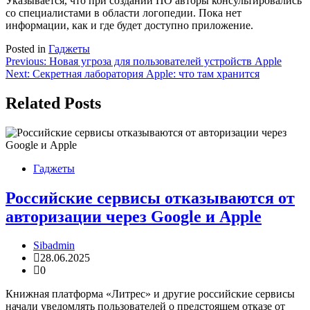
Указывается, что при создании ПО авторы консультировались
со специалистами в области логопедии. Пока нет
информации, как и где будет доступно приложение.
Posted in
Гаджеты
Навигация
Previous:
Новая угроза для пользователей устройств Apple
Next:
Секретная лаборатория Apple: что там хранится
по
записям
Related Posts
Гаджеты
Российские сервисы отказываются от
авторизации через Google и Apple
Sibadmin
28.06.2025
0
Книжная платформа «Литрес» и другие российские сервисы
начали уведомлять пользователей о предстоящем отказе от