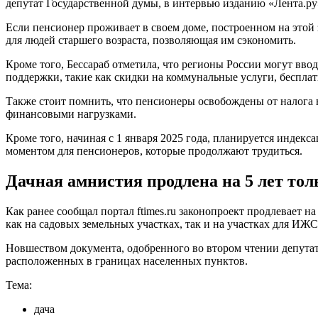
депутат Государственной думы, в интервью изданию «Лента.ру
Если пенсионер проживает в своем доме, построенном на этой з
для людей старшего возраста, позволяющая им сэкономить.
Кроме того, Бессараб отметила, что регионы России могут вв
поддержки, такие как скидки на коммунальные услуги, бесплат
Также стоит помнить, что пенсионеры освобождены от налога н
финансовыми нагрузками.
Кроме того, начиная с 1 января 2025 года, планируется индек
моментом для пенсионеров, которые продолжают трудиться.
Дачная амнистия продлена на 5 лет то
Как ранее сообщал портал
ftimes.ru з
аконопроект продлевает на
как на садовых земельных участках, так и на участках для ИЖС
Новшеством документа, одобренного во втором чтении депутат
расположенных в границах населенных пунктов.
Тема:
дача