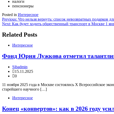
налоги
пенсионеры
Posted in
Интересное
Навигация
Previous:
Что нельзя вернуть: список невозвратных подарков дл
Next:
Как будет ходить общественный транспорт в Москве 1 янв
по
записям
Related Posts
Интересное
Фонд Юрия Лужкова отметил талантлив
Sibadmin
15.11.2025
0
11 ноября 2025 года в Москве состоялись X Всероссийское эк
старейшего научного […]
Интересное
Конец «конвертов»: как в 2026 году уси