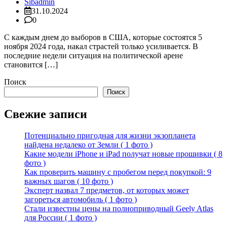
Sibadmin
31.10.2024
0
С каждым днем до выборов в США, которые состоятся 5
ноября 2024 года, накал страстей только усиливается. В
последние недели ситуация на политической арене
становится […]
Поиск
Поиск
Свежие записи
Потенциально пригодная для жизни экзопланета
найдена недалеко от Земли ( 1 фото )
Какие модели iPhone и iPad получат новые прошивки ( 8
фото )
Как проверить машину с пробегом перед покупкой: 9
важных шагов ( 10 фото )
Эксперт назвал 7 предметов, от которых может
загореться автомобиль ( 1 фото )
Стали известны цены на полноприводный Geely Atlas
для России ( 1 фото )