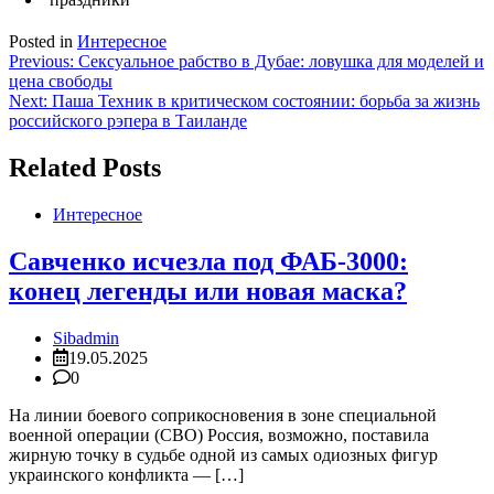
Posted in
Интересное
Навигация
Previous:
Сексуальное рабство в Дубае: ловушка для моделей и
цена свободы
по
Next:
Паша Техник в критическом состоянии: борьба за жизнь
записям
российского рэпера в Таиланде
Related Posts
Интересное
Савченко исчезла под ФАБ-3000:
конец легенды или новая маска?
Sibadmin
19.05.2025
0
На линии боевого соприкосновения в зоне специальной
военной операции (СВО) Россия, возможно, поставила
жирную точку в судьбе одной из самых одиозных фигур
украинского конфликта — […]