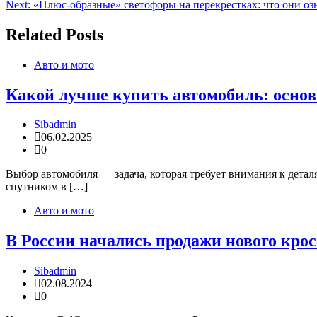
Next:
«Плюс-образные» светофоры на перекрестках: что они озн
по
записям
Related Posts
Авто и мото
Какой лучше купить автомобиль: основ
Sibadmin
06.02.2025
0
Выбор автомобиля — задача, которая требует внимания к дета
спутником в […]
Авто и мото
В России начались продажи нового кросс
Sibadmin
02.08.2024
0