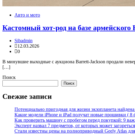
Авто и мото
Кастомный хот-род на базе армейского 
Sibadmin
12.03.2026
0
В минувшие выходные с аукциона Barrett-Jackson продали нев
[…]
Поиск
Поиск
Свежие записи
Потенциально пригодная для жизни экзопланета найдена н
Какие модели iPhone и iPad получат новые прошивки ( 8 
Как проверить машину с пробегом перед покупкой: 9 важн
Эксперт назвал 7 предметов, от которых может загореться
Стали известны цены на полноприводный Geely Atlas для 