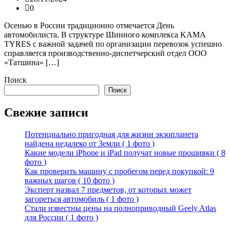
0
Осенью в России традиционно отмечается День
автомобилиста. В структуре Шинного комплекса KAMA
TYRES с важной задачей по организации перевозок успешно
справляется производственно-диспетчерский отдел ООО
«Татшина» […]
Поиск
Поиск
Свежие записи
Потенциально пригодная для жизни экзопланета
найдена недалеко от Земли ( 1 фото )
Какие модели iPhone и iPad получат новые прошивки ( 8
фото )
Как проверить машину с пробегом перед покупкой: 9
важных шагов ( 10 фото )
Эксперт назвал 7 предметов, от которых может
загореться автомобиль ( 1 фото )
Стали известны цены на полноприводный Geely Atlas
для России ( 1 фото )