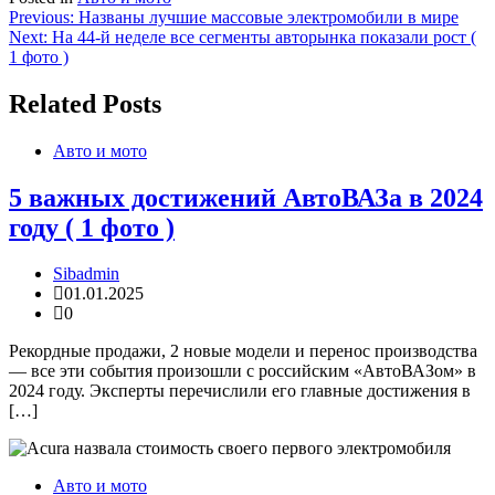
Навигация
Previous:
Названы лучшие массовые электромобили в мире
Next:
На 44-й неделе все сегменты авторынка показали рост (
по
1 фото )
записям
Related Posts
Авто и мото
5 важных достижений АвтоВАЗа в 2024
году ( 1 фото )
Sibadmin
01.01.2025
0
Рекордные продажи, 2 новые модели и перенос производства
— все эти события произошли с российским «АвтоВАЗом» в
2024 году. Эксперты перечислили его главные достижения в
[…]
Авто и мото