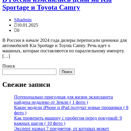
Sportage и Toyota Camry
Sibadmin
10.01.2025
0
В России в начале 2024 года дилеры переписали ценники для
автомобилей Kia Sportage и Toyota Camry. Речь идет о
машинах, которые поставляются по параллельному импорту.
[…]
Поиск
Поиск
Свежие записи
Потенциально пригодная для жизни экзопланета
найдена недалеко от Земли ( 1 фото )
Какие модели iPhone и iPad получат новые прошивки ( 8
фото )
Как проверить машину с пробегом перед покупкой: 9
важных шагов ( 10 фото )
Эксперт назвал 7 предметов, от которых может