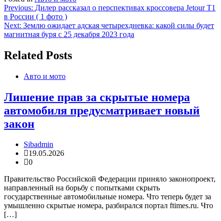
Навигация
Previous:
Дилер рассказал о перспективах кроссовера Jetour T1
в России ( 1 фото )
по
Next:
Землю ожидает адская четырехдневка: какой силы будет
записям
магнитная буря с 25 декабря 2023 года
Related Posts
Авто и мото
Лишение прав за скрытые номера
автомобиля предусматривает новый
закон
Sibadmin
19.05.2026
0
Правительство Российской Федерации приняло законопроект,
направленный на борьбу с попытками скрыть
государственные автомобильные номера. Что теперь будет за
умышленно скрытые номера, разбирался портал ftimes.ru. Что
[…]