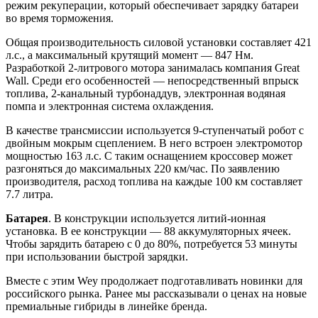
режим рекуперации, который обеспечивает зарядку батареи
во время торможения.
Общая производительность силовой установки составляет 421
л.с., а максимальный крутящий момент — 847 Нм.
Разработкой 2-литрового мотора занималась компания Great
Wall. Среди его особенностей — непосредственный впрыск
топлива, 2-канальный турбонаддув, электронная водяная
помпа и электронная система охлаждения.
В качестве трансмиссии используется 9-ступенчатый робот с
двойным мокрым сцеплением. В него встроен электромотор
мощностью 163 л.с. С таким оснащением кроссовер может
разгоняться до максимальных 220 км/час. По заявлению
производителя, расход топлива на каждые 100 км составляет
7.7 литра.
Батарея
. В конструкции используется литий-ионная
установка. В ее конструкции — 88 аккумуляторных ячеек.
Чтобы зарядить батарею с 0 до 80%, потребуется 53 минуты
при использовании быстрой зарядки.
Вместе с этим Wey продолжает подготавливать новинки для
российского рынка. Ранее мы рассказывали о ценах на новые
премиальные гибриды в линейке бренда.