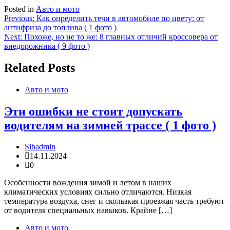
Posted in
Авто и мото
Навигация
Previous:
Как определить течи в автомобиле по цвету: от
антифриза до топлива ( 1 фото )
по
Next:
Похоже, но не то же: 8 главных отличий кроссовера от
записям
внедорожника ( 9 фото )
Related Posts
Авто и мото
Эти ошибки не стоит допускать
водителям на зимней трассе ( 1 фото )
Sibadmin
14.11.2024
0
Особенности вождения зимой и летом в наших
климатических условиях сильно отличаются. Низкая
температура воздуха, снег и скользкая проезжая часть требуют
от водителя специальных навыков. Крайне […]
Авто и мото