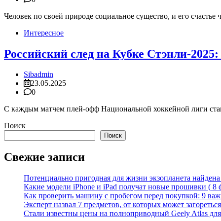
Человек по своей природе социальное существо, и его счастье 
Интересное
Российский след на Кубке Стэнли-2025
Sibadmin
23.05.2025
0
С каждым матчем плей-офф Национальной хоккейной лиги станов
Поиск
Поиск
Свежие записи
Потенциально пригодная для жизни экзопланета найдена н
Какие модели iPhone и iPad получат новые прошивки ( 8 
Как проверить машину с пробегом перед покупкой: 9 важн
Эксперт назвал 7 предметов, от которых может загореться
Стали известны цены на полноприводный Geely Atlas для 