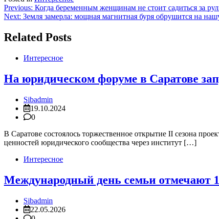
Навигация
Previous:
Когда беременным женщинам не стоит садиться за ру
Next:
Земля замерла: мощная магнитная буря обрушится на наш
по
записям
Related Posts
Интересное
На юридическом форуме в Саратове за
Sibadmin
19.10.2024
0
В Саратове состоялось торжественное открытие II сезона пр
ценностей юридического сообщества через институт […]
Интересное
Международный день семьи отмечают 15
Sibadmin
22.05.2026
0