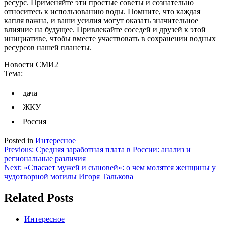
ресурс. Применяйте эти простые советы и сознательно
относитесь к использованию воды. Помните, что каждая
капля важна, и ваши усилия могут оказать значительное
влияние на будущее. Привлекайте соседей и друзей к этой
инициативе, чтобы вместе участвовать в сохранении водных
ресурсов нашей планеты.
Новости СМИ2
Тема:
дача
ЖКУ
Россия
Posted in
Интересное
Навигация
Previous:
Средняя заработная плата в России: анализ и
региональные различия
по
Next:
«Спасает мужей и сыновей»: о чем молятся женщины у
записям
чудотворной могилы Игоря Талькова
Related Posts
Интересное