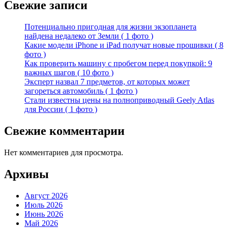
Свежие записи
Потенциально пригодная для жизни экзопланета
найдена недалеко от Земли ( 1 фото )
Какие модели iPhone и iPad получат новые прошивки ( 8
фото )
Как проверить машину с пробегом перед покупкой: 9
важных шагов ( 10 фото )
Эксперт назвал 7 предметов, от которых может
загореться автомобиль ( 1 фото )
Стали известны цены на полноприводный Geely Atlas
для России ( 1 фото )
Свежие комментарии
Нет комментариев для просмотра.
Архивы
Август 2026
Июль 2026
Июнь 2026
Май 2026