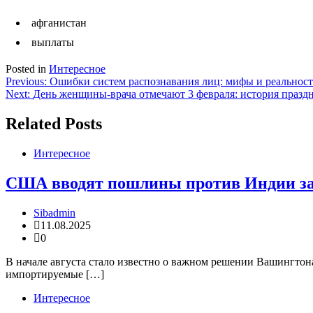
афганистан
выплаты
Posted in
Интересное
Навигация
Previous:
Ошибки систем распознавания лиц: мифы и реальност
Next:
День женщины-врача отмечают 3 февраля: история празд
по
записям
Related Posts
Интересное
США вводят пошлины против Индии за 
Sibadmin
11.08.2025
0
В начале августа стало известно о важном решении Вашингт
импортируемые […]
Интересное