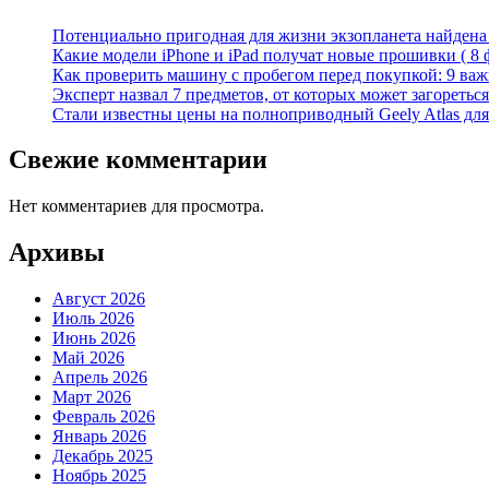
Потенциально пригодная для жизни экзопланета найдена н
Какие модели iPhone и iPad получат новые прошивки ( 8 
Как проверить машину с пробегом перед покупкой: 9 важн
Эксперт назвал 7 предметов, от которых может загореться
Стали известны цены на полноприводный Geely Atlas для 
Свежие комментарии
Нет комментариев для просмотра.
Архивы
Август 2026
Июль 2026
Июнь 2026
Май 2026
Апрель 2026
Март 2026
Февраль 2026
Январь 2026
Декабрь 2025
Ноябрь 2025