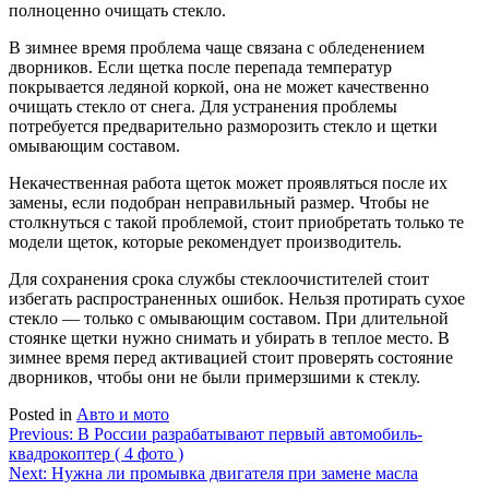
полноценно очищать стекло.
В зимнее время проблема чаще связана с обледенением
дворников. Если щетка после перепада температур
покрывается ледяной коркой, она не может качественно
очищать стекло от снега. Для устранения проблемы
потребуется предварительно разморозить стекло и щетки
омывающим составом.
Некачественная работа щеток может проявляться после их
замены, если подобран неправильный размер. Чтобы не
столкнуться с такой проблемой, стоит приобретать только те
модели щеток, которые рекомендует производитель.
Для сохранения срока службы стеклоочистителей стоит
избегать распространенных ошибок. Нельзя протирать сухое
стекло — только с омывающим составом. При длительной
стоянке щетки нужно снимать и убирать в теплое место. В
зимнее время перед активацией стоит проверять состояние
дворников, чтобы они не были примерзшими к стеклу.
Posted in
Авто и мото
Навигация
Previous:
В России разрабатывают первый автомобиль-
квадрокоптер ( 4 фото )
по
Next:
Нужна ли промывка двигателя при замене масла