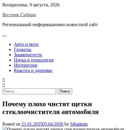
Skip
Воскресенье, 9 августа, 2026
to
Вестник Сибири
content
Региональный информационно-новостной сайт
Авто и мото
Гаджеты
Знаменитости
Наука и технология
Интересное
Красота и здоровье
Найти:
Почему плохо чистят щетки
стеклоочистителя автомобиля
Posted on
21.01.2025
03.04.2026
by
Sibadmin