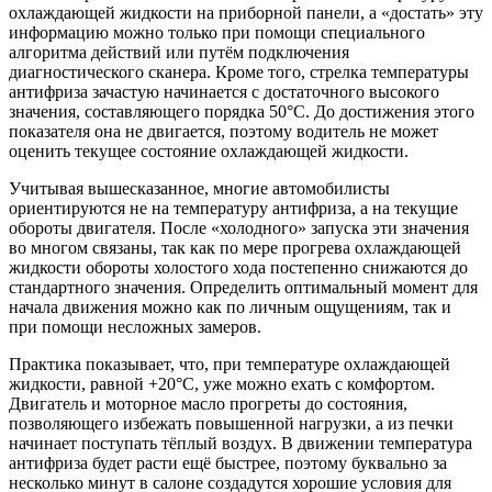
охлаждающей жидкости на приборной панели, а «достать» эту
информацию можно только при помощи специального
алгоритма действий или путём подключения
диагностического сканера. Кроме того, стрелка температуры
антифриза зачастую начинается с достаточного высокого
значения, составляющего порядка 50°C. До достижения этого
показателя она не двигается, поэтому водитель не может
оценить текущее состояние охлаждающей жидкости.
Учитывая вышесказанное, многие автомобилисты
ориентируются не на температуру антифриза, а на текущие
обороты двигателя. После «холодного» запуска эти значения
во многом связаны, так как по мере прогрева охлаждающей
жидкости обороты холостого хода постепенно снижаются до
стандартного значения. Определить оптимальный момент для
начала движения можно как по личным ощущениям, так и
при помощи несложных замеров.
Практика показывает, что, при температуре охлаждающей
жидкости, равной +20°C, уже можно ехать с комфортом.
Двигатель и моторное масло прогреты до состояния,
позволяющего избежать повышенной нагрузки, а из печки
начинает поступать тёплый воздух. В движении температура
антифриза будет расти ещё быстрее, поэтому буквально за
несколько минут в салоне создадутся хорошие условия для