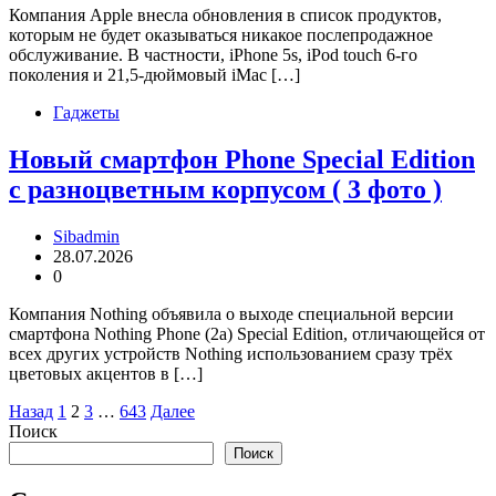
Компания Apple внесла обновления в список продуктов,
которым не будет оказываться никакое послепродажное
обслуживание. В частности, iPhone 5s, iPod touch 6-го
поколения и 21,5-дюймовый iMac […]
Гаджеты
Новый смартфон Phone Special Edition
с разноцветным корпусом ( 3 фото )
Sibadmin
28.07.2026
0
Компания Nothing объявила о выходе специальной версии
смартфона Nothing Phone (2a) Special Edition, отличающейся от
всех других устройств Nothing использованием сразу трёх
цветовых акцентов в […]
Пагинация
Назад
1
2
3
…
643
Далее
Поиск
записей
Поиск