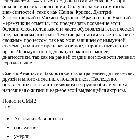
глиобластома, — является одной из самых опасных форм
онкологических заболеваний. Она унесла жизни многих
знаменитостей, таких как Жанна Фриске, Дмитрий
Хворостовский и Михаил Задорнов. Врач-онколог Евгений
Черемушкин отметил, что предугадать появление этой
болезни сложно, так как она часто обусловлена генетической
предрасположенностью. Лечение рака мозга является крайне
сложным процессом, так как мозг защищен от иммунной
системы, и многие препараты не могут проникнуть в этот
орган. Черемушкин подчеркнул важность ранней
диагностики, так как на ранней стадии возможности лечения
гораздо выше.
Смерть Анастасии Заворотнюк стала трагедией для ее семьи,
друзей и многочисленных поклонников. Наследство,
оставленное ею, станет символом ее трудолюбия и успеха,
напоминая о жизни и карьере этой выдающейся актрисы.
Новости СМИ2
Тема:
Анастасия Заворотнюк
наследство
умерли