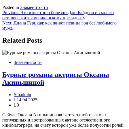
Posted in
Знаменитости
Навигация
Previous:
Что известно о болезни Джо Байдена и сколько
осталось жить американскому президенту
по
Next:
Диана Гурцкая: как живет певица год без любимого
записям
мужа
Related Posts
Знаменитости
Бурные романы актрисы Оксаны
Акиньшиной
Sibadmin
14.04.2025
0
Сейчас Оксана Акиньшина является одной из самых
популярных и востребованных актрис отечественного
кинематографа, на счету которой уже более полусотни ролей.