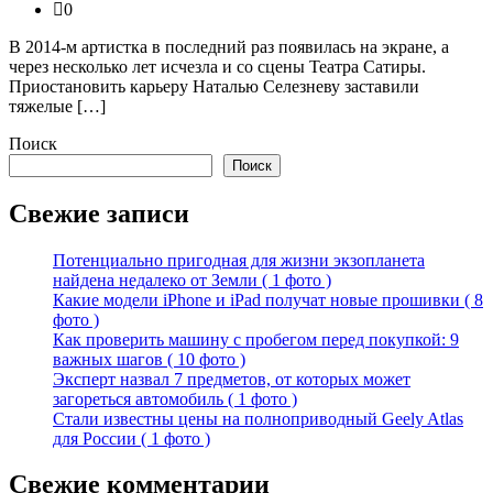
0
В 2014-м артистка в последний раз появилась на экране, а
через несколько лет исчезла и со сцены Театра Сатиры.
Приостановить карьеру Наталью Селезневу заставили
тяжелые […]
Поиск
Поиск
Свежие записи
Потенциально пригодная для жизни экзопланета
найдена недалеко от Земли ( 1 фото )
Какие модели iPhone и iPad получат новые прошивки ( 8
фото )
Как проверить машину с пробегом перед покупкой: 9
важных шагов ( 10 фото )
Эксперт назвал 7 предметов, от которых может
загореться автомобиль ( 1 фото )
Стали известны цены на полноприводный Geely Atlas
для России ( 1 фото )
Свежие комментарии