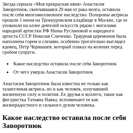
Звезда сериала «Моя прекрасная няня» Анастасия
Заворотнюк, скончавшаяся 29 мая от рака мозга, оставила
после себя многомиллионное наследство. Похороны актрисы
прошли 1 июня на Троекуровском кладбище в Москве, где ее
упокоили на аллее деятелей искусств рядом с могилами
народной артистки РФ Нины Руслановой и народного
артиста СССР Николая Сличенко. Траурная церемония была
наполнена горем и слезами, особенно трогательно выглядел
вдовец, Петр Чернышев, который плакал на коленях перед
гробом супруги.
Какое наследство оставила после себя Заворотнюк
От чего умерла Анастасия Заворотнюк
Анастасия Заворотнюк была известна не только как
талантливая актриса, но и как человек, излучавший
жизненную силу и позитив. Ее друзья и коллеги, такие как
фигуристка Татьяна Навка, вспоминают ее как
жизнерадостного и сильного духом человека.
Какое наследство оставила после себя
Заворотнюк