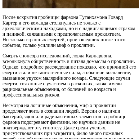
После вскрытия гробницы фараона Тутанхамона Говард
Картер и его команда столкнулись не только с
археологическими находками, но и с надвигающимся страхом
и паникой, связанными с предполагаемым проклятием.
Несколько странных смертей, произошедших после этого
события, только усилили миф о проклятии.
Смерть спонсора исследований, лорда Карнарвона,
всколыхнула общественность и питала домыслы о проклятии.
Однако, подробное расследование показало, что причиной его
смерти стали не таинственные силы, а обычное воспаление,
вызванное укусом малярийного комара. Следующие случаи
смерти, связанные с участием в раскопках, также имели
рациональные объяснения, от болезней до возраста и
профессиональных рисков.
Несмотря на логичные объяснения, миф о проклятии
продолжает жить в сознании людей. Версии о наличии
бактерий, ядов или радиоактивных элементов в гробнице
фараона подогревают фантазии, но научные данные не
подтверждают эту гипотезу. Даже среди ученых,
присутствовавших при вскрытии, было много пожилых
людей, что объясняет случаи смерти от естественных причин.