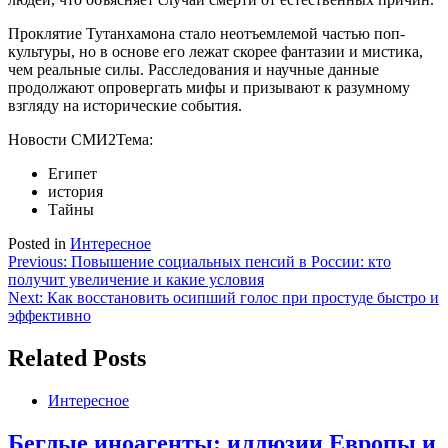
Проклятие Тутанхамона стало неотъемлемой частью поп-
культуры, но в основе его лежат скорее фантазии и мистика,
чем реальные силы. Расследования и научные данные
продолжают опровергать мифы и призывают к разумному
взгляду на исторические события.
Новости СМИ2
Тема:
Египет
история
Тайны
Posted in
Интересное
Навигация
Previous:
Повышение социальных пенсий в России: кто
получит увеличение и какие условия
по
Next:
Как восстановить осипший голос при простуде быстро и
записям
эффективно
Related Posts
Интересное
Беглые иноагенты: иллюзии Европы и