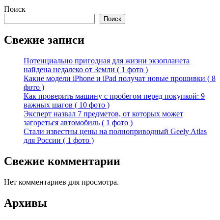
Поиск
Поиск
Свежие записи
Потенциально пригодная для жизни экзопланета
найдена недалеко от Земли ( 1 фото )
Какие модели iPhone и iPad получат новые прошивки ( 8
фото )
Как проверить машину с пробегом перед покупкой: 9
важных шагов ( 10 фото )
Эксперт назвал 7 предметов, от которых может
загореться автомобиль ( 1 фото )
Стали известны цены на полноприводный Geely Atlas
для России ( 1 фото )
Свежие комментарии
Нет комментариев для просмотра.
Архивы