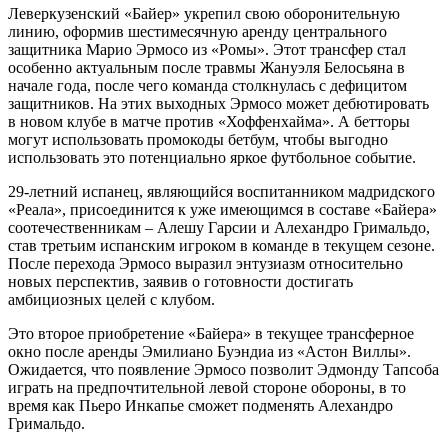
Леверкузенский «Байер» укрепил свою оборонительную
линию, оформив шестимесячную аренду центрального
защитника Марио Эрмосо из «Ромы». Этот трансфер стал
особенно актуальным после травмы Жануэля Белосьяна в
начале года, после чего команда столкнулась с дефицитом
защитников. На этих выходных Эрмосо может дебютировать
в новом клубе в матче против «Хоффенхайма». А бетторы
могут использовать
промокоды бетбум
, чтобы выгодно
использовать это потенциально яркое футбольное событие.
29-летний испанец, являющийся воспитанником мадридского
«Реала», присоединится к уже имеющимся в составе «Байера»
соотечественникам – Алешу Гарсии и Алехандро Гримальдо,
став третьим испанским игроком в команде в текущем сезоне.
После перехода Эрмосо выразил энтузиазм относительно
новых перспектив, заявив о готовности достигать
амбициозных целей с клубом.
Это второе приобретение «Байера» в текущее трансферное
окно после аренды Эмилиано Буэндиа из «Астон Виллы».
Ожидается, что появление Эрмосо позволит Эдмонду Тапсоба
играть на предпочтительной левой стороне обороны, в то
время как Пьеро Инкапье сможет подменять Алехандро
Гримальдо.