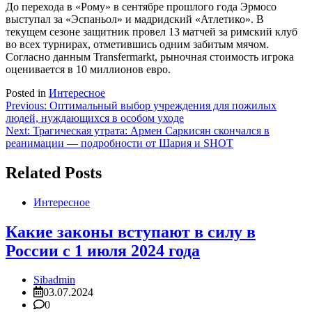
До перехода в «Рому» в сентябре прошлого года Эрмосо
выступал за «Эспаньол» и мадридский «Атлетико». В
текущем сезоне защитник провел 13 матчей за римский клуб
во всех турнирах, отметившись одним забитым мячом.
Согласно данным Transfermarkt, рыночная стоимость игрока
оценивается в 10 миллионов евро.
Posted in
Интересное
Навигация
Previous:
Оптимальный выбор учреждения для пожилых
людей, нуждающихся в особом уходе
по
Next:
Трагическая утрата: Армен Саркисян скончался в
записям
реанимации — подробности от Шария и SHOT
Related Posts
Интересное
Какие законы вступают в силу в
России с 1 июля 2024 года
Sibadmin
03.07.2024
0