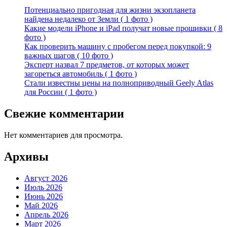
Потенциально пригодная для жизни экзопланета
найдена недалеко от Земли ( 1 фото )
Какие модели iPhone и iPad получат новые прошивки ( 8
фото )
Как проверить машину с пробегом перед покупкой: 9
важных шагов ( 10 фото )
Эксперт назвал 7 предметов, от которых может
загореться автомобиль ( 1 фото )
Стали известны цены на полноприводный Geely Atlas
для России ( 1 фото )
Свежие комментарии
Нет комментариев для просмотра.
Архивы
Август 2026
Июль 2026
Июнь 2026
Май 2026
Апрель 2026
Март 2026