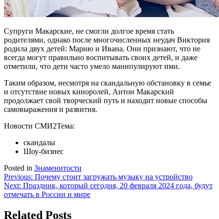
Супруги Макарские, не смогли долгое время стать
родителями, однако после многочисленных неудач Виктория
родила двух детей: Марию и Ивана. Они признают, что не
всегда могут правильно воспитывать своих детей, и даже
отметили, что дети часто умело манипулируют ими.
Таким образом, несмотря на скандальную обстановку в семье
и отсутствие новых киноролей, Антон Макарский
продолжает свой творческий путь и находит новые способы
самовыражения и развития.
Новости СМИ2
Тема:
скандалы
Шоу-бизнес
Posted in
Знаменитости
Навигация
Previous:
Почему стоит загружать музыку на устройство
Next:
Праздник, который сегодня, 20 февраля 2024 года, будут
по
отмечать в России и мире
записям
Related Posts