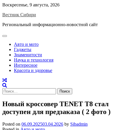
Skip
Воскресенье, 9 августа, 2026
to
Вестник Сибири
content
Региональный информационно-новостной сайт
Авто и мото
Гаджеты
Знаменитости
Наука и технология
Интересное
Красота и здоровье
Найти:
Новый кроссовер TENET T8 стал
доступен для предзаказа ( 2 фото )
Posted on
06.09.2025
03.04.2026
by
Sibadmin
Posted in
Авто и мото