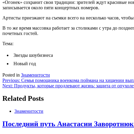
«Огонек» сохранит свои традиции: зрителей ждут красивые но
записывается около пяти концертных номеров.
Артисты приезжают на съемки всего на несколько часов, чтобы 
В то же время массовка работает за столиками с утра до поздн
почетных гостей.
Тема:
Звезды шоубизнеса
Новый год
Posted in
Знаменитости
Навигация
Previous:
Семья помощника военкома поймана на хищении выпл
Next:
Продукты, которые продлевают жизнь: защита от опухоле
по
записям
Related Posts
Знаменитости
Последний путь Анастасии Заворотнюк