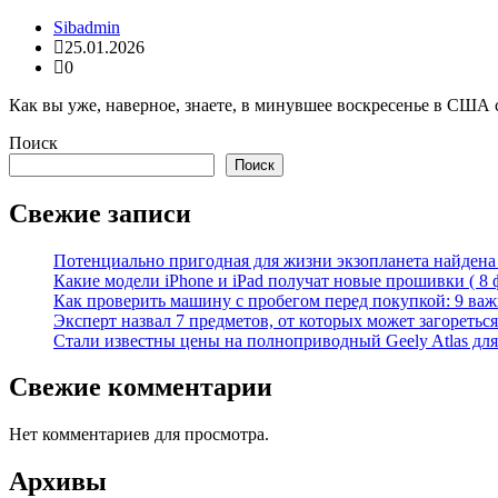
Sibadmin
25.01.2026
0
Как вы уже, наверное, знаете, в минувшее воскресенье в США
Поиск
Поиск
Свежие записи
Потенциально пригодная для жизни экзопланета найдена н
Какие модели iPhone и iPad получат новые прошивки ( 8 
Как проверить машину с пробегом перед покупкой: 9 важн
Эксперт назвал 7 предметов, от которых может загореться
Стали известны цены на полноприводный Geely Atlas для 
Свежие комментарии
Нет комментариев для просмотра.
Архивы