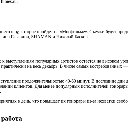
л
ftimes.ru.
однего шоу, которое пройдет на «Мосфильме». Съемки будут прод
Полина Гагарина, SHAMAN и Николай Басков.
 к выступлениям популярных артистов остается на высоком уро
практически на весь декабрь. В числе самых востребованных —
выступление продолжительностью 40-60 минут. В последние дни 
еланий клиентов. Для менее популярных исполнителей гонорары
.
приятиях в день, что повышает их гонорары из-за нехватки св
 работа