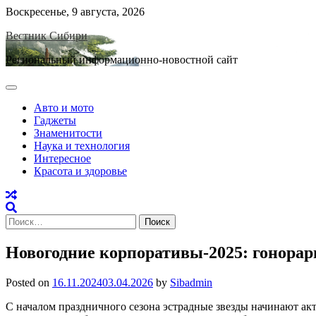
Skip
Воскресенье, 9 августа, 2026
to
Вестник Сибири
content
Региональный информационно-новостной сайт
Авто и мото
Гаджеты
Знаменитости
Наука и технология
Интересное
Красота и здоровье
Найти:
Новогодние корпоративы-2025: гонорар
Posted on
16.11.2024
03.04.2026
by
Sibadmin
С началом праздничного сезона эстрадные звезды начинают акт