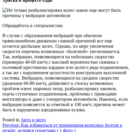
Тряска в процессе езды
Обращайтесь к специалистам.
В случае с образованием вибраций при обычном
прямолинейном движении главной причиной все еще
остается дисбаланс колес. Однако, по мере увеличения
скорости перечень возможных «болезней» увеличивается.
Так, вибрации, появляющиеся на небольших скоростях
(примерно 40-60 км/ч) с высокой вероятностью связаны с
поломкой крестовины кардана или целого ряда подшипников,
а так же с нарушением целостности конструкции выхлопной
системы. Вибрации, появляющиеся на средних скоростях
(диапазон 60-80 км/ч), добавляют к списку возможных
проблем износ шаровых опор, разбалансировку шкивов,
порча ступичных подшипников, проблемы с приводами
вентилятора и даже с генератором автомобиля. Наконец, если
вибрация появляется за отметкой в 100 км/ч, причина может
быть в нарушении аэродинамики кузова.
Posted in
Авто и мото
Навигация
Previous:
Как избавиться от прикипания колесных болтов к
резьбе: делимся секретами ( 1 фото )