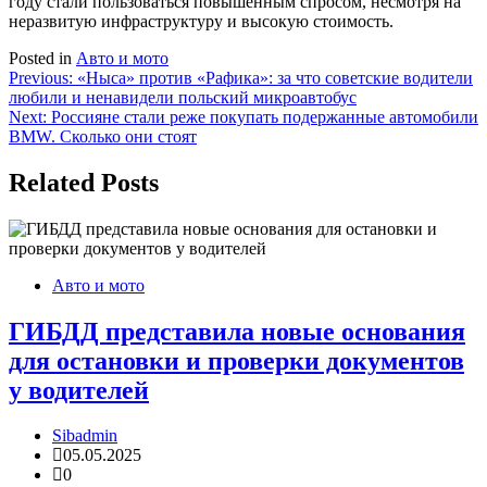
году стали пользоваться повышенным спросом, несмотря на
неразвитую инфраструктуру и высокую стоимость.
Posted in
Авто и мото
Навигация
Previous:
«Ныса» против «Рафика»: за что советские водители
любили и ненавидели польский микроавтобус
по
Next:
Россияне стали реже покупать подержанные автомобили
записям
BMW. Сколько они стоят
Related Posts
Авто и мото
ГИБДД представила новые основания
для остановки и проверки документов
у водителей
Sibadmin
05.05.2025
0