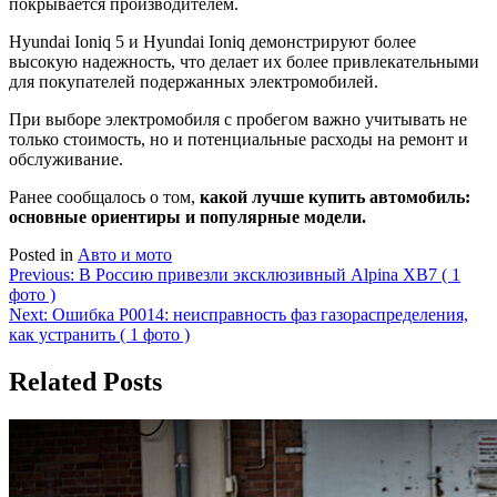
покрывается производителем.
Hyundai Ioniq 5 и Hyundai Ioniq демонстрируют более
высокую надежность, что делает их более привлекательными
для покупателей подержанных электромобилей.
При выборе электромобиля с пробегом важно учитывать не
только стоимость, но и потенциальные расходы на ремонт и
обслуживание.
Ранее сообщалось о том,
какой лучше купить автомобиль:
основные ориентиры и популярные модели.
Posted in
Авто и мото
Навигация
Previous:
В Россию привезли эксклюзивный Alpina XB7 ( 1
фото )
по
Next:
Ошибка P0014: неисправность фаз газораспределения,
записям
как устранить ( 1 фото )
Related Posts