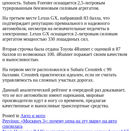
ценность. Subaru Forester оснащается 2,5-литровым
турированным бензиновым силовым агрегатом.
На третьем месте Lexus GX, набравший 83 балла, что
подтверждает репутацию премиального и надежного
автомобиля, несмотря на незначительные недочеты в
электронике. Lexus GX оснащается 2-литровым силовым
агрегатом мощностью 330 лошадиных сил.
Вторая строчка была отдана Toyota 4Runner с оценкой в 87
баллов из возможных 100. 4Runner поражает своим качеством
и выносливостью.
На первом месте расположился и Subaru Crosstrek с 99
баллами. Crosstrek практически идеален, если не считать
управляемость на сложных участках дорогах.
Данный аналитический рейтинг в очередной раз доказывает,
что не все автомобили имеют нарекания, мировые
производители идут в ногу со временем, предлагая
качественные и выносливые транспортные средства.
Posted in
Авто и мото
Навигация
Previous:
«Москвич 3»: почему цена на эту марку на авто
снизилась
по