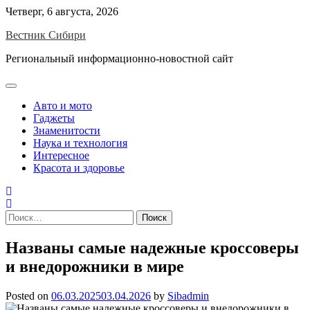
Skip
Четверг, 6 августа, 2026
to
Вестник Сибири
content
Региональный информационно-новостной сайт
Авто и мото
Гаджеты
Знаменитости
Наука и технология
Интересное
Красота и здоровье
Найти:
Названы самые надежные кроссоверы
и внедорожники в мире
Posted on
06.03.2025
03.04.2026
by
Sibadmin