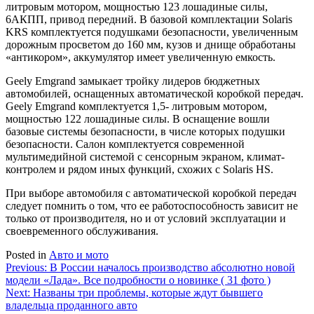
литровым мотором, мощностью 123 лошадиные силы,
6АКПП, привод передний. В базовой комплектации Solaris
KRS комплектуется подушками безопасности, увеличенным
дорожным просветом до 160 мм, кузов и днище обработаны
«антикором», аккумулятор имеет увеличенную емкость.
Geely Emgrand замыкает тройку лидеров бюджетных
автомобилей, оснащенных автоматической коробкой передач.
Geely Emgrand комплектуется 1,5- литровым мотором,
мощностью 122 лошадиные силы. В оснащение вошли
базовые системы безопасности, в числе которых подушки
безопасности. Салон комплектуется современной
мультимедийной системой с сенсорным экраном, климат-
контролем и рядом иных функций, схожих с Solaris HS.
При выборе автомобиля с автоматической коробкой передач
следует помнить о том, что ее работоспособность зависит не
только от производителя, но и от условий эксплуатации и
своевременного обслуживания.
Posted in
Авто и мото
Навигация
Previous:
В России началось производство абсолютно новой
модели «Лада». Все подробности о новинке ( 31 фото )
по
Next:
Названы три проблемы, которые ждут бывшего
записям
владельца проданного авто