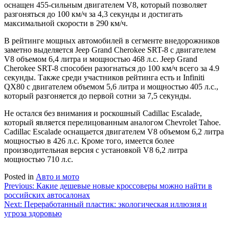
оснащен 455-сильным двигателем V8, который позволяет
разгоняться до 100 км/ч за 4,3 секунды и достигать
максимальной скорости в 290 км/ч.
В рейтинге мощных автомобилей в сегменте внедорожников
заметно выделяется Jeep Grand Cherokee SRT-8 с двигателем
V8 объемом 6,4 литра и мощностью 468 л.с. Jeep Grand
Cherokee SRT-8 способен разогнаться до 100 км/ч всего за 4.9
секунды. Также среди участников рейтинга есть и Infiniti
QX80 с двигателем объемом 5,6 литра и мощностью 405 л.с.,
который разгоняется до первой сотни за 7,5 секунды.
Не остался без внимания и роскошный Cadillac Escalade,
который является перелицованным аналогом Chevrolet Tahoe.
Cadillac Escalade оснащается двигателем V8 объемом 6,2 литра
мощностью в 426 л.с. Кроме того, имеется более
производительная версия с установкой V8 6,2 литра
мощностью 710 л.с.
Posted in
Авто и мото
Навигация
Previous:
Какие дешевые новые кроссоверы можно найти в
российских автосалонах
по
Next:
Переработанный пластик: экологическая иллюзия и
записям
угроза здоровью