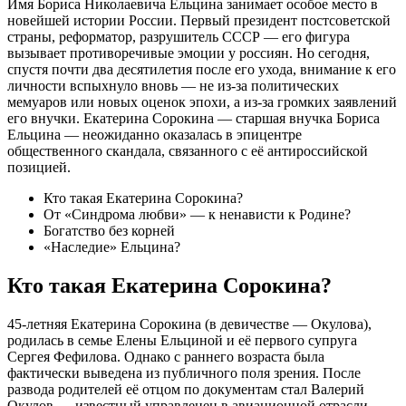
Имя Бориса Николаевича Ельцина занимает особое место в
новейшей истории России. Первый президент постсоветской
страны, реформатор, разрушитель СССР — его фигура
вызывает противоречивые эмоции у россиян. Но сегодня,
спустя почти два десятилетия после его ухода, внимание к его
личности вспыхнуло вновь — не из-за политических
мемуаров или новых оценок эпохи, а из-за громких заявлений
его внучки. Екатерина Сорокина — старшая внучка Бориса
Ельцина — неожиданно оказалась в эпицентре
общественного скандала, связанного с её антироссийской
позицией.
Кто такая Екатерина Сорокина?
От «Синдрома любви» — к ненависти к Родине?
Богатство без корней
«Наследие» Ельцина?
Кто такая Екатерина Сорокина?
45-летняя Екатерина Сорокина (в девичестве — Окулова),
родилась в семье Елены Ельциной и её первого супруга
Сергея Фефилова. Однако с раннего возраста была
фактически выведена из публичного поля зрения. После
развода родителей её отцом по документам стал Валерий
Окулов — известный управленец в авиационной отрасли,