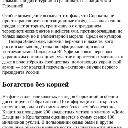
«шаманской диктатурой» и сравнивать её с нацистской
Германией.
Особое возмущение вызывает тот факт, что Сорокина не
просто транслирует оппозиционные взгляды — она активно
продвигает риторику, граничащую с оправданием
террористических актов и действиями, противоречащими не
только закону, но и элементарной морали. Среди её кумиров
— Тамара Эйдельман, Евгения Беркович и даже те, кого
российское законодательство официально признало
экстремистами. Поддержка ВСУ, финансовые переводы
украинским организациям, участие в протестных митингах и
даже в волонтёрских сообществах, помогающих украинской
армии — вот краткий перечень «активов» внучки первого
президента России.
Богатство без корней
На фоне столь радикальных взглядов Сорокиной особенно
диссонирует её образ жизни. По информации из открытых
источников, она и её семья живут более чем обеспеченно.
Квартира площадью 200 квадратных метров в элитном «Доме
Ельцина» в Крылатском оценивается в сумму свыше 100
миллионов рублей. В пользовании семьи были и другие
столичные объекты недвижимости: сталинские «трешки» на