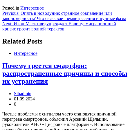
Posted in
Интересное
Навигация
Previous:
Опять в новолуние: странное совпадение или
закономерность? Что связывает землетрясения и лунные фазы
по
Next:
Илон Маск предупреждает Европу: миграционный
записям
кризис грозит волной терактов
Related Posts
Интересное
Почему греется смартфон:
распространенные причины и способы
их устранения
Sibadmin
01.09.2024
0
Частые проблемы с сигналом часто становятся причиной
перегрева смартфонов, объяснил Арсений Щельцин,
руководитель АНО «Цифровые платформы». Использование
ресурсоёмких приложений также может способствовать