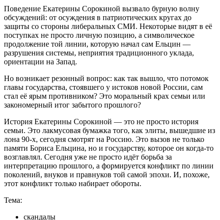
Поведение Екатерины Сорокиной вызвало бурную волну
обсуждений: от осуждения в патриотических кругах до
защиты со стороны либеральных СМИ. Некоторые видят в её
поступках не просто личную позицию, а символическое
продолжение той линии, которую начал сам Ельцин —
разрушения системы, неприятия традиционного уклада,
ориентации на Запад.
Но возникает резонный вопрос: как так вышло, что потомок
главы государства, стоявшего у истоков новой России, сам
стал её ярым противником? Это моральный крах семьи или
закономерный итог забытого прошлого?
История Екатерины Сорокиной — это не просто история
семьи. Это лакмусовая бумажка того, как элиты, вышедшие из
лона 90-х, сегодня смотрят на Россию. Это вызов не только
памяти Бориса Ельцина, но и государству, которое он когда-то
возглавлял. Сегодня уже не просто идёт борьба за
интерпретацию прошлого, а формируется конфликт по линии
поколений, внуков и правнуков той самой эпохи. И, похоже,
этот конфликт только набирает обороты.
Тема:
скандалы