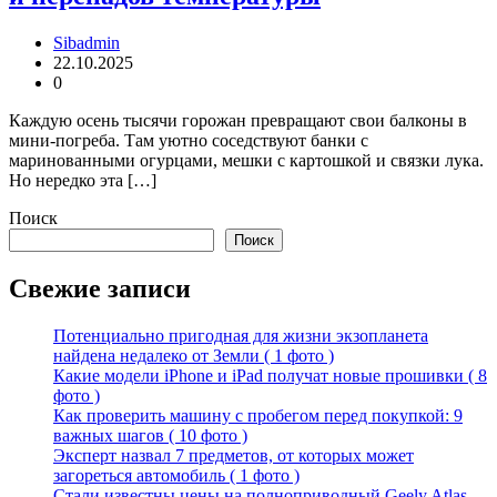
Sibadmin
22.10.2025
0
Каждую осень тысячи горожан превращают свои балконы в
мини-погреба. Там уютно соседствуют банки с
маринованными огурцами, мешки с картошкой и связки лука.
Но нередко эта […]
Поиск
Поиск
Свежие записи
Потенциально пригодная для жизни экзопланета
найдена недалеко от Земли ( 1 фото )
Какие модели iPhone и iPad получат новые прошивки ( 8
фото )
Как проверить машину с пробегом перед покупкой: 9
важных шагов ( 10 фото )
Эксперт назвал 7 предметов, от которых может
загореться автомобиль ( 1 фото )
Стали известны цены на полноприводный Geely Atlas