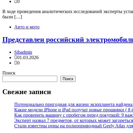
0
В ходе проведения аналитических исследований эксперты устан
были […]
Авто и мото
Представлен российский электромобиль
Sibadmin
01.03.2026
0
Поиск
Поиск
Свежие записи
Потенциально пригодная для жизни экзопланета найдена н
Какие модели iPhone и iPad получат новые прошивки ( 8 
Как проверить машину с пробегом перед покупкой: 9 важн
Эксперт назвал 7 предметов, от которых может загореться
Стали известны цены на полноприводный Geely Atlas для 