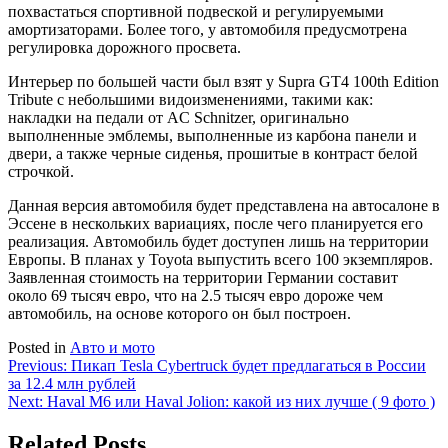
похвастаться спортивной подвеской и регулируемыми
амортизаторами. Более того, у автомобиля предусмотрена
регулировка дорожного просвета.
Интерьер по большей части был взят у Supra GT4 100th Edition
Tribute с небольшими видоизменениями, такими как:
накладки на педали от AC Schnitzer, оригинально
выполненные эмблемы, выполненные из карбона панели и
двери, а также черные сиденья, прошитые в контраст белой
строчкой.
Данная версия автомобиля будет представлена на автосалоне в
Эссене в нескольких вариациях, после чего планируется его
реализация. Автомобиль будет доступен лишь на территории
Европы. В планах у Toyota выпустить всего 100 экземпляров.
Заявленная стоимость на территории Германии составит
около 69 тысяч евро, что на 2.5 тысяч евро дороже чем
автомобиль, на основе которого он был построен.
Posted in
Авто и мото
Навигация
Previous:
Пикап Tesla Cybertruck будет предлагаться в России
за 12.4 млн рублей
по
Next:
Haval M6 или Haval Jolion: какой из них лучше ( 9 фото )
записям
Related Posts