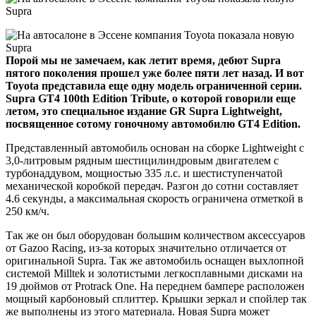
Порой мы не замечаем, как летит время, дебют Supra
пятого поколения прошел уже более пяти лет назад. И вот
Toyota представила еще одну модель ограниченной серии.
Supra GT4 100th Edition Tribute, о которой говорили еще
летом, это специальное издание GR Supra Lightweight,
посвященное сотому гоночному автомобилю GT4 Edition.
Представленный автомобиль основан на сборке Lightweight с
3,0-литровым рядным шестицилиндровым двигателем с
турбонаддувом, мощностью 335 л.с. и шестиступенчатой ​​
механической коробкой передач. Разгон до сотни составляет
4.6 секунды, а максимальная скорость ограничена отметкой в
250 км/ч.
Так же он был оборудован большим количеством аксессуаров
от Gazoo Racing, из-за которых значительно отличается от
оригинальной Supra. Так же автомобиль оснащен выхлопной
системой Milltek и золотистыми легкосплавными дисками на
19 дюймов от Protrack One. На переднем бампере расположен
мощный карбоновый сплиттер. Крышки зеркал и спойлер так
же выполнены из этого материала. Новая Supra может