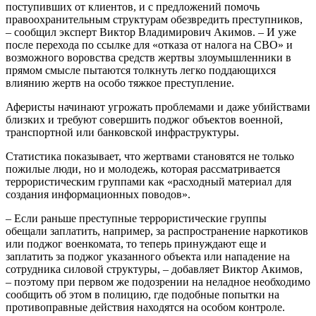
поступивших от клиентов, и с предложений помочь
правоохранительным структурам обезвредить преступников,
– сообщил эксперт Виктор Владимирович Акимов. – И уже
после перехода по ссылке для «отказа от налога на СВО» и
возможного воровства средств жертвы злоумышленники в
прямом смысле пытаются толкнуть легко поддающихся
влиянию жертв на особо тяжкое преступление.
Аферисты начинают угрожать проблемами и даже убийствами
близких и требуют совершить поджог объектов военной,
транспортной или банковской инфраструктуры.
Статистика показывает, что жертвами становятся не только
пожилые люди, но и молодежь, которая рассматривается
террористическим группами как «расходный материал для
создания информационных поводов».
– Если раньше преступные террористические группы
обещали заплатить, например, за распространение наркотиков
или поджог военкомата, то теперь принуждают еще и
заплатить за поджог указанного объекта или нападение на
сотрудника силовой структуры, – добавляет Виктор Акимов,
– поэтому при первом же подозрении на неладное необходимо
сообщить об этом в полицию, где подобные попытки на
противоправные действия находятся на особом контроле.