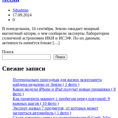
Sibadmin
17.09.2024
0
В понедельник, 16 сентября, Землю ожидает мощный
магнитный шторм, о чем сообщили эксперты Лаборатории
солнечной астрономии ИКИ и ИСЭФ. По их данным,
активность начнётся ближе […]
Поиск
Поиск
Свежие записи
Потенциально пригодная для жизни экзопланета
найдена недалеко от Земли ( 1 фото )
Какие модели iPhone и iPad получат новые прошивки ( 8
фото )
Как проверить машину с пробегом перед покупкой: 9
важных шагов ( 10 фото )
Эксперт назвал 7 предметов, от которых может
загореться автомобиль ( 1 фото )
Стали известны цены на полноприводный Geely Atlas