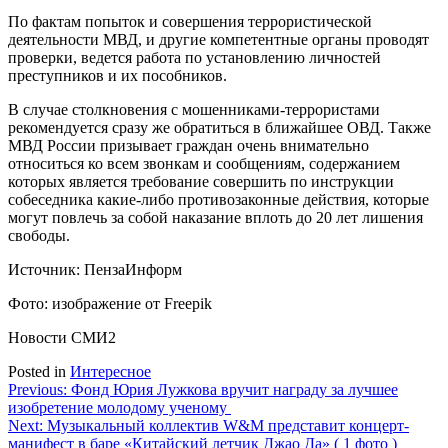
По фактам попыток и совершения террористической
деятельности МВД, и другие компетентные органы проводят
проверки, ведется работа по установлению личностей
преступников и их пособников.
В случае столкновения с мошенниками-террористами
рекомендуется сразу же обратиться в ближайшее ОВД. Также
МВД России призывает граждан очень внимательно
относиться ко всем звонкам и сообщениям, содержанием
которых является требование совершить по инструкции
собеседника какие-либо противозаконные действия, которые
могут повлечь за собой наказание вплоть до 20 лет лишения
свободы.
Источник: ПензаИнформ
Фото: изображение от Freepik
Новости СМИ2
Posted in
Интересное
Навигация
Previous:
Фонд Юрия Лужкова вручит награду за лучшее
изобретение молодому ученому
по
Next:
Музыкальный коллектив W&M представит концерт-
записям
манифест в баре «Китайский летчик Джао Да» ( 1 фото )