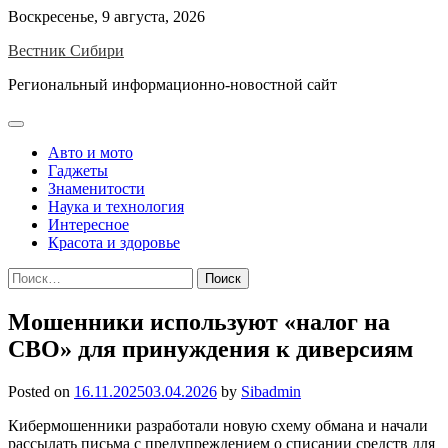
Skip
Воскресенье, 9 августа, 2026
to
Вестник Сибири
content
Региональный информационно-новостной сайт
Авто и мото
Гаджеты
Знаменитости
Наука и технология
Интересное
Красота и здоровье
Найти:
Мошенники используют «налог на
СВО» для принуждения к диверсиям
Posted on
16.11.2025
03.04.2026
by
Sibadmin
Кибермошенники разработали новую схему обмана и начали
рассылать письма с предупреждением о списании средств для