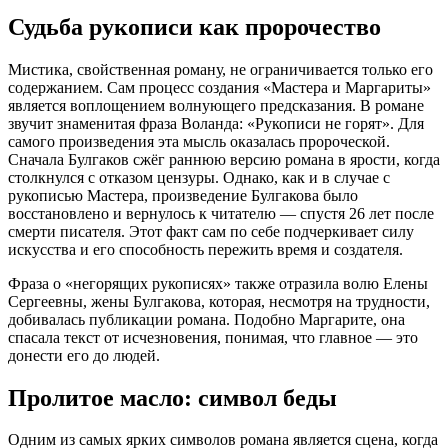
Судьба рукописи как пророчество
Мистика, свойственная роману, не ограничивается только его
содержанием. Сам процесс создания «Мастера и Маргариты»
является воплощением волнующего предсказания. В романе
звучит знаменитая фраза Воланда: «Рукописи не горят». Для
самого произведения эта мысль оказалась пророческой.
Сначала Булгаков сжёг раннюю версию романа в ярости, когда
столкнулся с отказом цензуры. Однако, как и в случае с
рукописью Мастера, произведение Булгакова было
восстановлено и вернулось к читателю — спустя 26 лет после
смерти писателя. Этот факт сам по себе подчеркивает силу
искусства и его способность пережить время и создателя.
Фраза о «негорящих рукописях» также отразила волю Елены
Сергеевны, жены Булгакова, которая, несмотря на трудности,
добивалась публикации романа. Подобно Маргарите, она
спасала текст от исчезновения, понимая, что главное — это
донести его до людей.
Пролитое масло: символ беды
Одним из самых ярких символов романа является сцена, когда