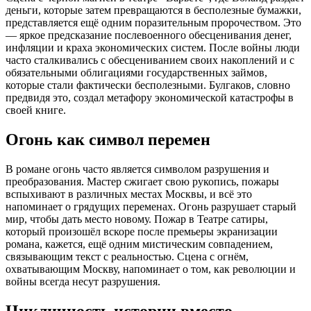
деньги, которые затем превращаются в бесполезные бумажки,
представляется ещё одним поразительным пророчеством. Это
— яркое предсказание послевоенного обесценивания денег,
инфляции и краха экономических систем. После войны люди
часто сталкивались с обесцениванием своих накоплений и с
обязательными облигациями государственных займов,
которые стали фактически бесполезными. Булгаков, словно
предвидя это, создал метафору экономической катастрофы в
своей книге.
Огонь как символ перемен
В романе огонь часто является символом разрушения и
преобразования. Мастер сжигает свою рукопись, пожары
вспыхивают в различных местах Москвы, и всё это
напоминает о грядущих переменах. Огонь разрушает старый
мир, чтобы дать место новому. Пожар в Театре сатиры,
который произошёл вскоре после премьеры экранизации
романа, кажется, ещё одним мистическим совпадением,
связывающим текст с реальностью. Сцена с огнём,
охватывающим Москву, напоминает о том, как революции и
войны всегда несут разрушения.
Цикличность истории вместо