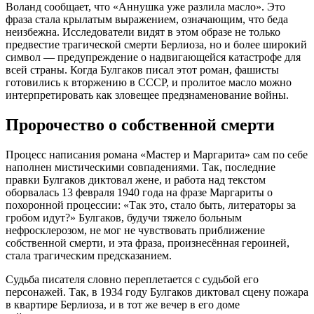
Воланд сообщает, что «Аннушка уже разлила масло». Это
фраза стала крылатым выражением, означающим, что беда
неизбежна. Исследователи видят в этом образе не только
предвестие трагической смерти Берлиоза, но и более широкий
символ — предупреждение о надвигающейся катастрофе для
всей страны. Когда Булгаков писал этот роман, фашисты
готовились к вторжению в СССР, и пролитое масло можно
интерпретировать как зловещее предзнаменование войны.
Пророчество о собственной смерти
Процесс написания романа «Мастер и Маргарита» сам по себе
наполнен мистическими совпадениями. Так, последние
правки Булгаков диктовал жене, и работа над текстом
оборвалась 13 февраля 1940 года на фразе Маргариты о
похоронной процессии: «Так это, стало быть, литераторы за
гробом идут?» Булгаков, будучи тяжело больным
нефросклерозом, не мог не чувствовать приближение
собственной смерти, и эта фраза, произнесённая героиней,
стала трагическим предсказанием.
Судьба писателя словно переплетается с судьбой его
персонажей. Так, в 1934 году Булгаков диктовал сцену пожара
в квартире Берлиоза, и в тот же вечер в его доме