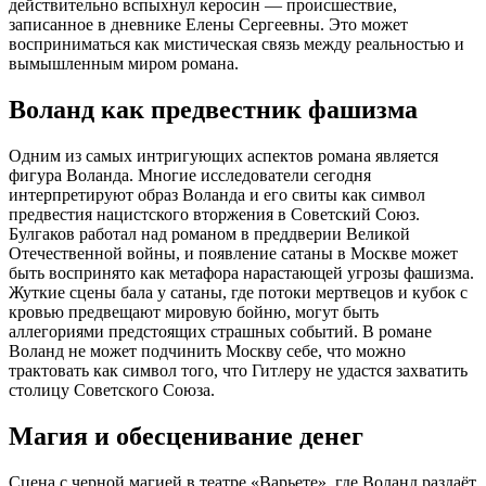
действительно вспыхнул керосин — происшествие,
записанное в дневнике Елены Сергеевны. Это может
восприниматься как мистическая связь между реальностью и
вымышленным миром романа.
Воланд как предвестник фашизма
Одним из самых интригующих аспектов романа является
фигура Воланда. Многие исследователи сегодня
интерпретируют образ Воланда и его свиты как символ
предвестия нацистского вторжения в Советский Союз.
Булгаков работал над романом в преддверии Великой
Отечественной войны, и появление сатаны в Москве может
быть воспринято как метафора нарастающей угрозы фашизма.
Жуткие сцены бала у сатаны, где потоки мертвецов и кубок с
кровью предвещают мировую бойню, могут быть
аллегориями предстоящих страшных событий. В романе
Воланд не может подчинить Москву себе, что можно
трактовать как символ того, что Гитлеру не удастся захватить
столицу Советского Союза.
Магия и обесценивание денег
Сцена с черной магией в театре «Варьете», где Воланд раздаёт