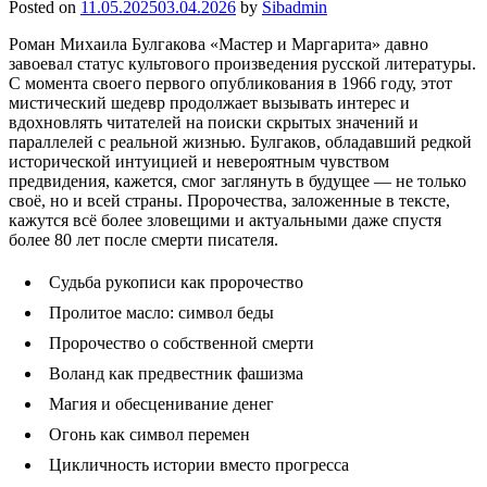
Posted on
11.05.2025
03.04.2026
by
Sibadmin
Роман Михаила Булгакова «Мастер и Маргарита» давно
завоевал статус культового произведения русской литературы.
С момента своего первого опубликования в 1966 году, этот
мистический шедевр продолжает вызывать интерес и
вдохновлять читателей на поиски скрытых значений и
параллелей с реальной жизнью. Булгаков, обладавший редкой
исторической интуицией и невероятным чувством
предвидения, кажется, смог заглянуть в будущее — не только
своё, но и всей страны. Пророчества, заложенные в тексте,
кажутся всё более зловещими и актуальными даже спустя
более 80 лет после смерти писателя.
Судьба рукописи как пророчество
Пролитое масло: символ беды
Пророчество о собственной смерти
Воланд как предвестник фашизма
Магия и обесценивание денег
Огонь как символ перемен
Цикличность истории вместо прогресса