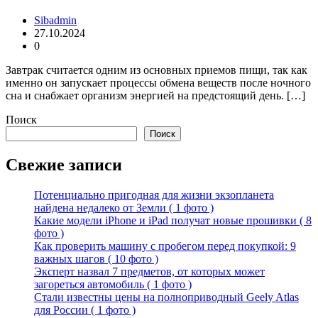
Sibadmin
27.10.2024
0
Завтрак считается одним из основных приемов пищи, так как
именно он запускает процессы обмена веществ после ночного
сна и снабжает организм энергией на предстоящий день. […]
Поиск
Поиск
Свежие записи
Потенциально пригодная для жизни экзопланета
найдена недалеко от Земли ( 1 фото )
Какие модели iPhone и iPad получат новые прошивки ( 8
фото )
Как проверить машину с пробегом перед покупкой: 9
важных шагов ( 10 фото )
Эксперт назвал 7 предметов, от которых может
загореться автомобиль ( 1 фото )
Стали известны цены на полноприводный Geely Atlas
для России ( 1 фото )