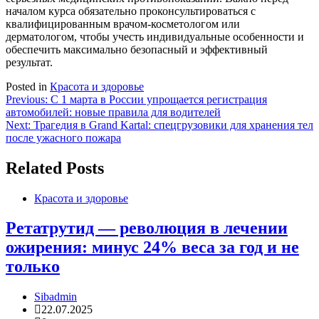
началом курса обязательно проконсультироваться с
квалифицированным врачом-косметологом или
дерматологом, чтобы учесть индивидуальные особенности и
обеспечить максимально безопасный и эффективный
результат.
Posted in
Красота и здоровье
Навигация
Previous:
С 1 марта в России упрощается регистрация
автомобилей: новые правила для водителей
по
Next:
Трагедия в Grand Kartal: спецгрузовики для хранения тел
записям
после ужасного пожара
Related Posts
Красота и здоровье
Ретатрутид — революция в лечении
ожирения: минус 24% веса за год и не
только
Sibadmin
22.07.2025