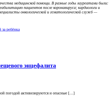
качества медицинской помощи. В разные годы лауреатами были:
реабилитацию пациентов после коронавируса; кардиологи и
специалисты онкологической и гематологической служб —
 за ребёнка
лещевого энцефалита
плой погодой активизируются и опасные […]