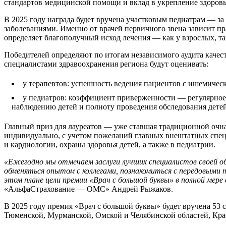
стандартов медицинской помощи и вклад в укрепление здоровь
В 2025 году награда будет вручена участковым педиатрам — з
заболеваниями. Именно от врачей первичного звена зависит пр
определяет благополучный исход лечения — как у взрослых, та
Победителей определяют по итогам независимого аудита каче
специалистами здравоохранения региона будут оценивать:
у терапевтов: успешность ведения пациентов с ишемичес
у педиатров: коэффициент приверженности — регулярное 
наблюдению детей и полноту проведения обследования детей
Главный приз для лауреатов — уже ставшая традиционной очн
индивидуально, с учетом пожеланий главных внештатных спец
и кардиологии, охраны здоровья детей, а также в педиатрии.
«Ежегодно мы отмечаем заслуги лучших специалистов своей об
обменяться опытом с коллегами, познакомиться с передовыми
этом плане цели премии «Врач с большой буквы» в полной ме
«АльфаСтрахование — ОМС» Андрей Рыжаков.
В 2025 году премия «Врач с большой буквы» будет вручена 53 
Тюменской, Мурманской, Омской и Челябинской областей, Кра