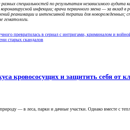
м разных специальностей по результатам независимого аудита 
 коронавирусной инфекции; врачи первичного звена — за вклад в 
елений реанимации и интенсивной терапии для новорожденных; 
е гематологи.
чного превратилась в сериал с интригами, криминалом и войной
ени старых скандалов
уса кровососущих и защитить себя от к
природу — в леса, парки и дачные участки. Однако вместе с те