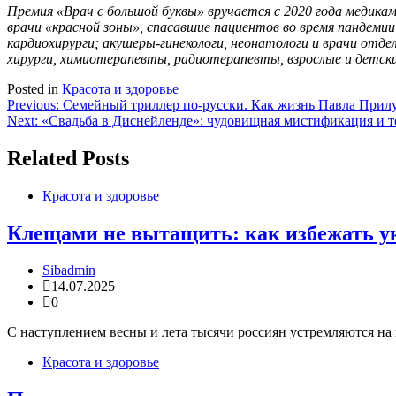
Премия «Врач с большой буквы» вручается с 2020 года медика
врачи «красной зоны», спасавшие пациентов во время пандемии
кардиохирурги; акушеры-гинекологи, неонатологи и врачи отд
хирурги, химиотерапевты, радиотерапевты, взрослые и детски
Posted in
Красота и здоровье
Навигация
Previous:
Семейный триллер по-русски. Как жизнь Павла Прилу
Next:
«Свадьба в Диснейленде»: чудовищная мистификация и т
по
записям
Related Posts
Красота и здоровье
Клещами не вытащить: как избежать ук
Sibadmin
14.07.2025
0
С наступлением весны и лета тысячи россиян устремляются на 
Красота и здоровье