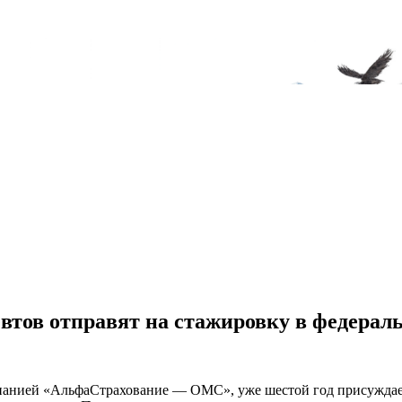
втов отправят на стажировку в федера
панией «АльфаСтрахование — ОМС», уже шестой год присуждает