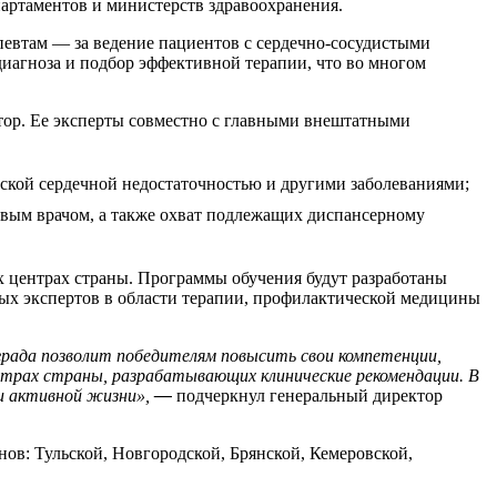
артаментов и министерств здравоохранения.
певтам — за ведение пациентов с сердечно-сосудистыми
диагноза и подбор эффективной терапии, что во многом
тор. Ее эксперты совместно с главными внештатными
еской сердечной недостаточностью и другими заболеваниями;
овым врачом, а также охват подлежащих диспансерному
 центрах страны. Программы обучения будут разработаны
ых экспертов в области терапии, профилактической медицины
града позволит победителям повысить свои компетенции,
нтрах страны, разрабатывающих клинические рекомендации. В
 и активной жизни»,
—
подчеркнул генеральный директор
ов: Тульской, Новгородской, Брянской, Кемеровской,