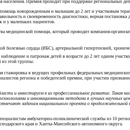
я населения. Премия проходит при поддержке региональных деп
а помощь новорожденным и малышам до 2 лет и участковым тера
авильность и своевременность диагностики, верная постановка 
к и у маленьких пациентов.
ства медицинской помощи, который проводит компания-организа
кой болезнью сердца (ИБС), артериальной гипертензией, хронич
наблюдение и патронаж детей в возрасте до 2 лет одним участк
 из этой группы.
ая стажировка в ведущих профильных федеральных медицинских
иалистов региона и победителей премии, при участии признанн
ласти и инвестируем в их профессиональное развитие. Такая на
 технологиями и инновационными методами в лучших научных це
ре отвечают задачам национального проекта о продолжительной
специалистам амбулаторно-поликлинической службы из 10 регион
снодарского края и Ханты-Мансийского автономного округа.