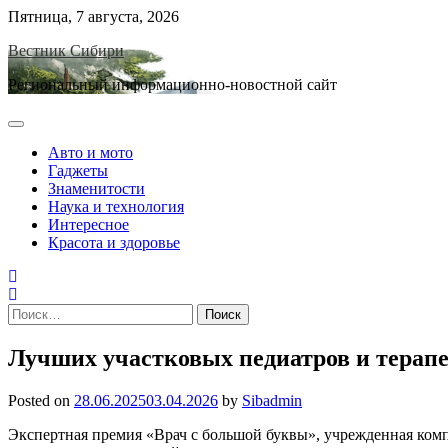
Skip
Пятница, 7 августа, 2026
to
Вестник Сибири
content
Региональный информационно-новостной сайт
Авто и мото
Гаджеты
Знаменитости
Наука и технология
Интересное
Красота и здоровье
Найти:
Лучших участковых педиатров и терапе
Posted on
28.06.2025
03.04.2026
by
Sibadmin
Экспертная премия «Врач с большой буквы», учрежденная ком