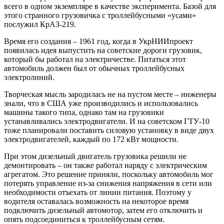
всего в одном экземпляре в качестве эксперимента. Базой для
этого странного грузовичка с троллейбусными «усами»
послужил КрАЗ-219.
Время его создания – 1961 год, когда в УкрНИИпроект
появилась идея выпустить на советские дороги грузовик,
который бы работал на электричестве. Питаться этот
автомобиль должен был от обычных троллейбусных
электролиний.
Творческая мысль зародилась не на пустом месте – инженеры
знали, что в США уже производились и использовались
машины такого типа, однако там на грузовики
устанавливались электродвигатели. И на советском ГТУ-10
тоже планировали поставить силовую установку в виде двух
электродвигателей, каждый по 172 кВт мощности.
При этом дизельный двигатель грузовика решили не
демонтировать – он также работал наряду с электрическим
агрегатом. Это решение приняли, поскольку автомобиль мог
потерять управление из-за снижения напряжения в сети или
необходимости отъехать от линии питания. Поэтому у
водителя оставалась возможность на некоторое время
подключить дизельный автомотор, затем его отключить и
опять подсоединиться к троллейбусным сетям.