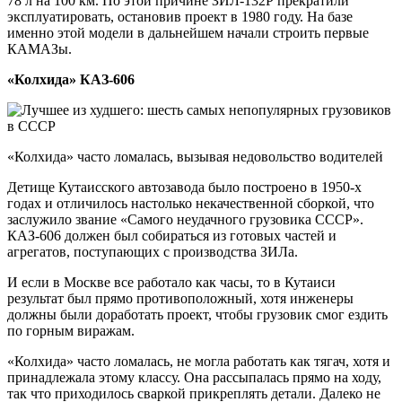
78 л на 100 км. По этой причине ЗИЛ-132Р прекратили
эксплуатировать, остановив проект в 1980 году. На базе
именно этой модели в дальнейшем начали строить первые
КАМАЗы.
«Колхида» КАЗ-606
«Колхида» часто ломалась, вызывая недовольство водителей
Детище Кутаисского автозавода было построено в 1950-х
годах и отличилось настолько некачественной сборкой, что
заслужило звание «Самого неудачного грузовика СССР».
КАЗ-606 должен был собираться из готовых частей и
агрегатов, поступающих с производства ЗИЛа.
И если в Москве все работало как часы, то в Кутаиси
результат был прямо противоположный, хотя инженеры
должны были доработать проект, чтобы грузовик смог ездить
по горным виражам.
«Колхида» часто ломалась, не могла работать как тягач, хотя и
принадлежала этому классу. Она рассыпалась прямо на ходу,
так что приходилось сваркой прикреплять детали. Далеко не