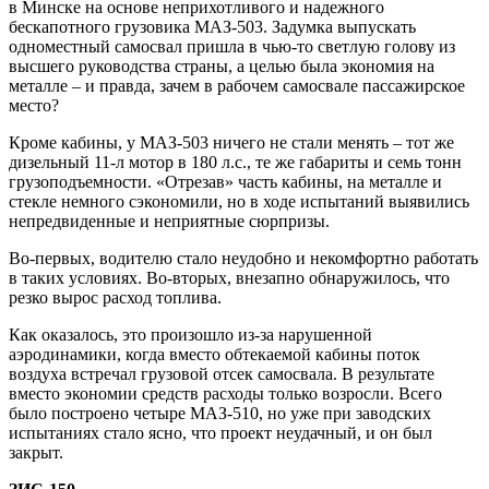
в Минске на основе неприхотливого и надежного
бескапотного грузовика МАЗ-503. Задумка выпускать
одноместный самосвал пришла в чью-то светлую голову из
высшего руководства страны, а целью была экономия на
металле – и правда, зачем в рабочем самосвале пассажирское
место?
Кроме кабины, у МАЗ-503 ничего не стали менять – тот же
дизельный 11-л мотор в 180 л.с., те же габариты и семь тонн
грузоподъемности. «Отрезав» часть кабины, на металле и
стекле немного сэкономили, но в ходе испытаний выявились
непредвиденные и неприятные сюрпризы.
Во-первых, водителю стало неудобно и некомфортно работать
в таких условиях. Во-вторых, внезапно обнаружилось, что
резко вырос расход топлива.
Как оказалось, это произошло из-за нарушенной
аэродинамики, когда вместо обтекаемой кабины поток
воздуха встречал грузовой отсек самосвала. В результате
вместо экономии средств расходы только возросли. Всего
было построено четыре МАЗ-510, но уже при заводских
испытаниях стало ясно, что проект неудачный, и он был
закрыт.