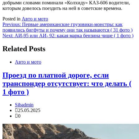
добрыми словами поминали «Колхиду» КАЗ-606 водители,
которым довелось поездить на ней в советские времена.
Posted in
Авто и мото
Навигация
Previous:
Первые американские грузовики-монстры: как
появились бигфуты и почему они так называются ( 31 фото )
по
Next:
АИ-95 или АИ- 92: какая марка бензина чище ( 1 фото )
записям
Related Posts
Авто и мото
Проезд по платной дороге, если
транспондер отсутствует: что делать (
1 фото )
Sibadmin
25.05.2025
0